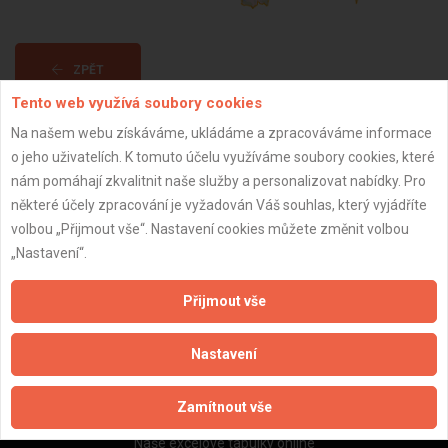
ZPĚT
Tento web využívá soubory cookies
Na našem webu získáváme, ukládáme a zpracováváme informace
Aktualizováno z portálu ARES dne 30.12.2023 09:45:07
o jeho uživatelích. K tomuto účelu využíváme soubory cookies, které
nám pomáhají zkvalitnit naše služby a personalizovat nabídky. Pro
některé účely zpracování je vyžadován Váš souhlas, který vyjádříte
volbou „Přijmout vše“. Nastavení cookies můžete změnit volbou
„Nastavení“.
Důležité informace
Naše firmy a řemeslníci
Přijmout vše
Zpracování a ochrana osobních údajů
Zásady pro používání souborů cookie
Nastavení
Obchodní podmínky (zprostředkování)
Obchodní podmínky (rozpočtování)
Zamítnout vše
Reference
Naše excelové tabulky online