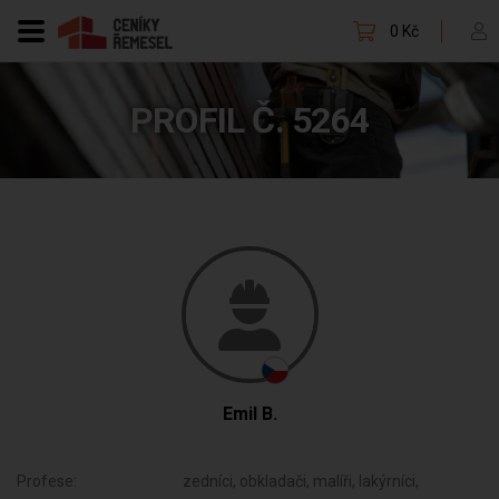
0 Kč
PROFIL Č. 5264
Emil B.
Profese:
zedníci, obkladači, malíři, lakýrníci,