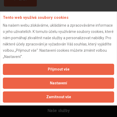
Tento web využívá soubory cookies
Aktualizováno z portálu ARES dne 31.12.2024 20:00:09
Na našem webu získáváme, ukládáme a zpracováváme informace
o jeho uživatelích. K tomuto účelu využíváme soubory cookies, které
nám pomáhají zkvalitnit naše služby a personalizovat nabídky. Pro
některé účely zpracování je vyžadován Váš souhlas, který vyjádříte
Důležité informace
volbou „Přijmout vše“. Nastavení cookies můžete změnit volbou
„Nastavení“.
Naše firmy a řemeslníci
Zpracování a ochrana osobních údajů
Přijmout vše
Zásady pro používání souborů cookie
Obchodní podmínky (zprostředkování)
Nastavení
Obchodní podmínky (rozpočtování)
Reference
Zamítnout vše
Naše excelové tabulky online
Naše služby