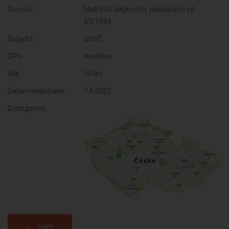
Živnosti:
Malířství, lakýrnictví, natěračství od
03/1994
Subjekt:
OSVČ
DPH:
Neplátce
Věk:
50 let
Datum registrace:
7.6.2022
Dostupnost:
ZPĚT