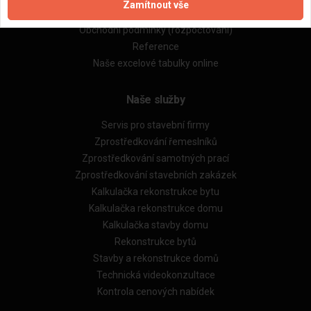
Zamítnout vše
Obchodní podmínky (zprostředkování)
Obchodní podmínky (rozpočtování)
Reference
Naše excelové tabulky online
Naše služby
Servis pro stavební firmy
Zprostředkování řemeslníků
Zprostředkování samotných prací
Zprostředkování stavebních zakázek
Kalkulačka rekonstrukce bytu
Kalkulačka rekonstrukce domu
Kalkulačka stavby domu
Rekonstrukce bytů
Stavby a rekonstrukce domů
Technická videokonzultace
Kontrola cenových nabídek