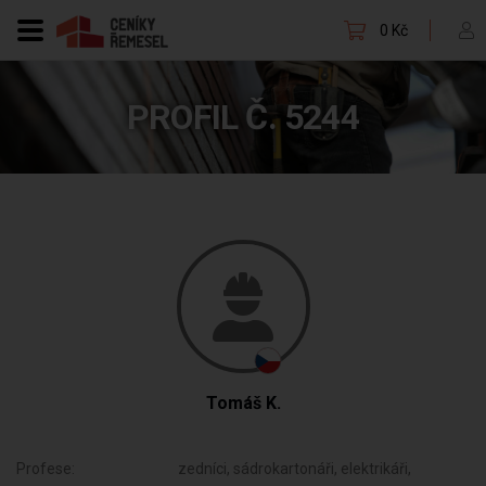
0 Kč
PROFIL Č. 5244
Tomáš K.
Profese:
zedníci, sádrokartonáři, elektrikáři,