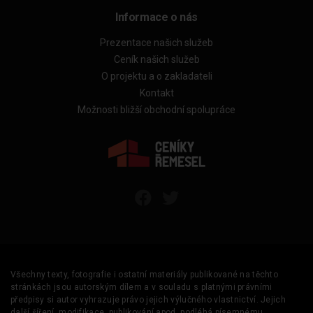
Informace o nás
Prezentace našich služeb
Ceník našich služeb
O projektu a o zakladateli
Kontakt
Možnosti bližší obchodní spolupráce
Všechny texty, fotografie i ostatní materiály publikované na těchto
stránkách jsou autorským dílem a v souladu s platnými právními
předpisy si autor vyhrazuje právo jejich výlučného vlastnictví. Jejich
další šíření, modifikace, publikování apod. podléhá písemnému