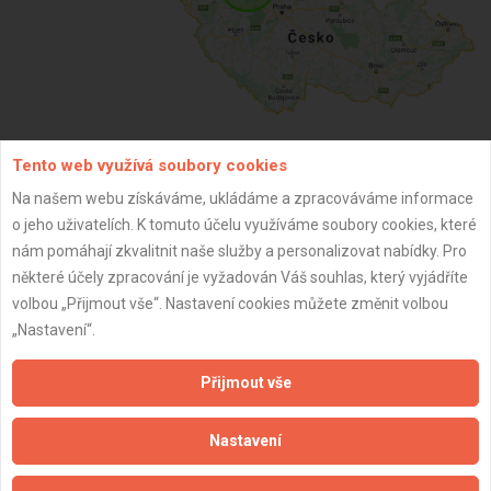
Tento web využívá soubory cookies
ZPĚT
Na našem webu získáváme, ukládáme a zpracováváme informace
o jeho uživatelích. K tomuto účelu využíváme soubory cookies, které
nám pomáhají zkvalitnit naše služby a personalizovat nabídky. Pro
Aktualizováno z portálu ARES dne 03.12.2024 02:45:07
některé účely zpracování je vyžadován Váš souhlas, který vyjádříte
volbou „Přijmout vše“. Nastavení cookies můžete změnit volbou
„Nastavení“.
Přijmout vše
Důležité informace
Naše firmy a řemeslníci
Nastavení
Zpracování a ochrana osobních údajů
Zásady pro používání souborů cookie