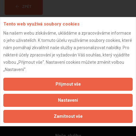
ZPĚT
Tento web využívá soubory cookies
Aktualizováno z portálu ARES dne 30.12.2023 06:00:12
Na našem webu získáváme, ukládáme a zpracováváme informace
o jeho uživatelích. K tomuto účelu využíváme soubory cookies, které
nám pomáhají zkvalitnit naše služby a personalizovat nabídky. Pro
některé účely zpracování je vyžadován Váš souhlas, který vyjádříte
volbou „Přijmout vše“. Nastavení cookies můžete změnit volbou
Důležité informace
„Nastavení“.
Naše firmy a řemeslníci
Zpracování a ochrana osobních údajů
Přijmout vše
Zásady pro používání souborů cookie
Obchodní podmínky (zprostředkování)
Nastavení
Obchodní podmínky (rozpočtování)
Reference
Zamítnout vše
Naše excelové tabulky online
Naše služby