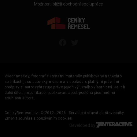
Možnosti bližší obchodní spolupráce
Všechny texty, fotografie i ostatní materiály publikované na těchto
stránkách jsou autorským dílem a v souladu s platnými právními
předpisy si autor vyhrazuje právo jejich výlučného vlastnictví. Jejich
další šíření, modifikace, publikování apod. podléhá písemnému
souhlasu autora.
CenikyRemesel.cz
© 2012 - 2026
Servis pro stavaře a stavebníky
Změnit souhlas s používáním cookies
Developed by