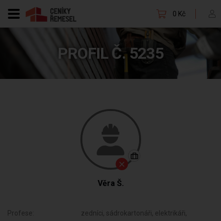
0 Kč
PROFIL Č. 5235
Věra Š.
Profese:
zedníci, sádrokartonáři, elektrikáři,