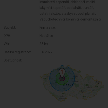
instalatéři, topenáři, obkladači, malíři,
lakýrníci, tapetáři, podlaháři, truhláři,
ostatní služby, stavbyvedoucí, plynaři,
Vzduchotechnici, kominíci, demontážníci
Subjekt:
Firma s.r.o.
DPH:
Neplátce
Věk:
85 let
Datum registrace:
3.6.2022
Dostupnost: