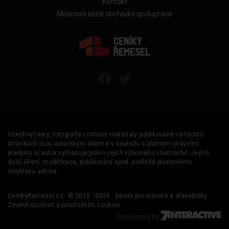
Kontakt
Možnosti bližší obchodní spolupráce
Všechny texty, fotografie i ostatní materiály publikované na těchto
stránkách jsou autorským dílem a v souladu s platnými právními
předpisy si autor vyhrazuje právo jejich výlučného vlastnictví. Jejich
další šíření, modifikace, publikování apod. podléhá písemnému
souhlasu autora.
CenikyRemesel.cz
© 2012 - 2026
Servis pro stavaře a stavebníky
Změnit souhlas s používáním cookies
Developed by