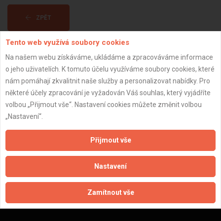
ZPĚT
Tento web využívá soubory cookies
Aktualizováno z portálu ARES dne 03.01.2024 04:15:07
Na našem webu získáváme, ukládáme a zpracováváme informace
o jeho uživatelích. K tomuto účelu využíváme soubory cookies, které
nám pomáhají zkvalitnit naše služby a personalizovat nabídky. Pro
některé účely zpracování je vyžadován Váš souhlas, který vyjádříte
volbou „Přijmout vše“. Nastavení cookies můžete změnit volbou
Důležité informace
„Nastavení“.
Naše firmy a řemeslníci
Přijmout vše
Zpracování a ochrana osobních údajů
Zásady pro používání souborů cookie
Nastavení
Obchodní podmínky (zprostředkování)
Obchodní podmínky (rozpočtování)
Reference
Zamítnout vše
Naše excelové tabulky online