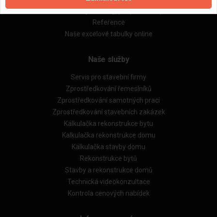
Obchodní podmínky (rozpočtování)
Reference
Naše excelové tabulky online
Naše služby
Servis pro stavební firmy
Zprostředkování řemeslníků
Zprostředkování samotných prací
Zprostředkování stavebních zakázek
Kalkulačka rekonstrukce bytu
Kalkulačka rekonstrukce domu
Kalkulačka stavby domu
Rekonstrukce bytů
Stavby a rekonstrukce domů
Technická videokonzultace
Kontrola cenových nabídek