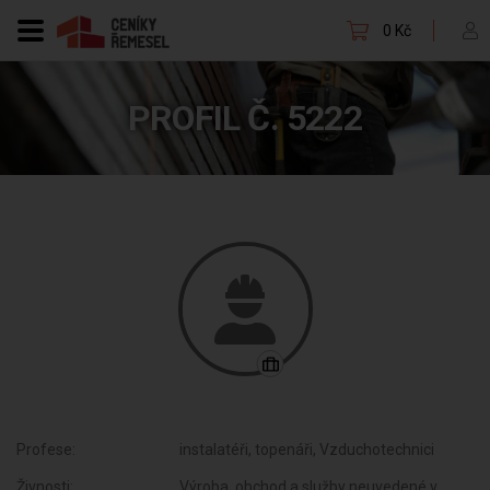
0 Kč
PROFIL Č. 5222
Profese:
instalatéři, topenáři, Vzduchotechnici
Živnosti:
Výroba, obchod a služby neuvedené v