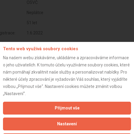
OSVČ
Neplátce
51 let
istrace:
1.6.2022
st:
Tento web využívá soubory cookies
Na našem webu získáváme, ukládáme a zpracováváme informace
o jeho uživatelích. K tomuto účelu využíváme soubory cookies, které
nám pomáhají zkvalitnit naše služby a personalizovat nabídky. Pro
některé účely zpracování je vyžadován Váš souhlas, který vyjádříte
volbou „Přijmout vše“. Nastavení cookies můžete změnit volbou
„Nastavení“.
Přijmout vše
Aktualizováno z portálu ARES dne 31.12.2023 00:45:08
Nastavení