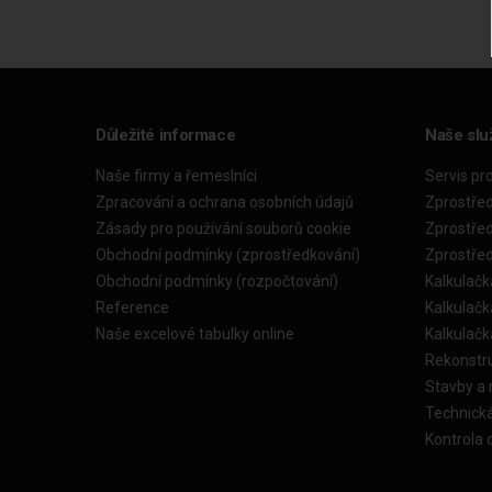
Důležité informace
Naše slu
Naše firmy a řemeslníci
Servis pr
Zpracování a ochrana osobních údajů
Zprostře
Zásady pro používání souborů cookie
Zprostře
Obchodní podmínky (zprostředkování)
Zprostře
Obchodní podmínky (rozpočtování)
Kalkulačk
Reference
Kalkulač
Naše excelové tabulky online
Kalkulač
Rekonstr
Stavby a
Technick
Kontrola 