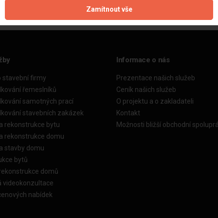
Zamítnout vše
žby
Informace o nás
o stavební firmy
Prezentace našich služeb
dkování řemeslníků
Ceník našich služeb
dkování samotných prací
O projektu a o zakladateli
dkování stavebních zakázek
Kontakt
a rekonstrukce bytu
Možnosti bližší obchodní spolupr
ka rekonstrukce domu
ka stavby domu
ukce bytů
 rekonstrukce domů
á videokonzultace
cenových nabídek