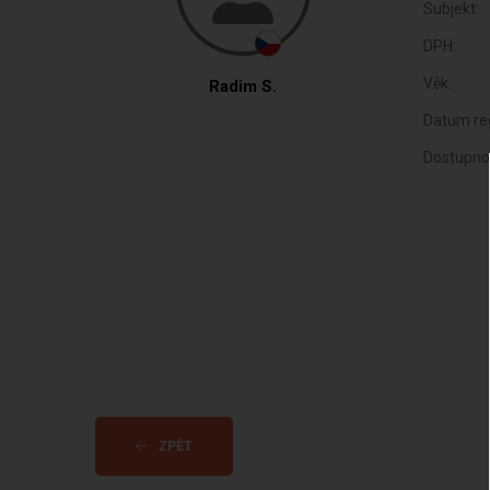
Subjekt:
DPH:
Věk:
Radim S.
Datum reg
Dostupno
ZPĚT