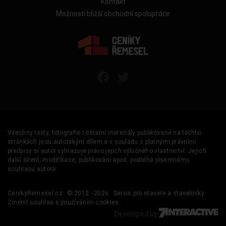
Kontakt
Možnosti bližší obchodní spolupráce
Všechny texty, fotografie i ostatní materiály publikované na těchto
stránkách jsou autorským dílem a v souladu s platnými právními
předpisy si autor vyhrazuje právo jejich výlučného vlastnictví. Jejich
další šíření, modifikace, publikování apod. podléhá písemnému
souhlasu autora.
CenikyRemesel.cz
© 2012 - 2026
Servis pro stavaře a stavebníky
Změnit souhlas s používáním cookies
Developed by