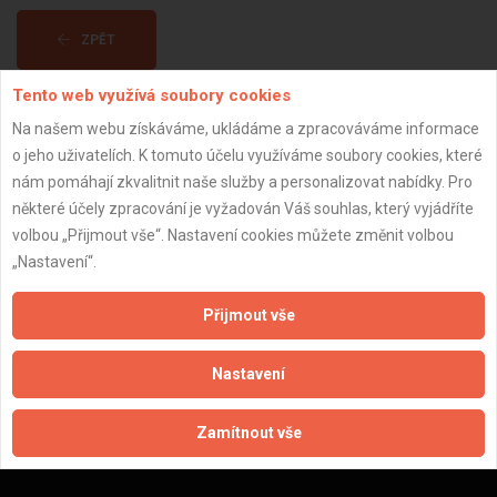
ZPĚT
Tento web využívá soubory cookies
Aktualizováno z portálu ARES dne 03.01.2024 13:45:06
Na našem webu získáváme, ukládáme a zpracováváme informace
o jeho uživatelích. K tomuto účelu využíváme soubory cookies, které
nám pomáhají zkvalitnit naše služby a personalizovat nabídky. Pro
některé účely zpracování je vyžadován Váš souhlas, který vyjádříte
volbou „Přijmout vše“. Nastavení cookies můžete změnit volbou
Důležité informace
„Nastavení“.
Naše firmy a řemeslníci
Přijmout vše
Zpracování a ochrana osobních údajů
Zásady pro používání souborů cookie
Nastavení
Obchodní podmínky (zprostředkování)
Obchodní podmínky (rozpočtování)
Reference
Zamítnout vše
Naše excelové tabulky online