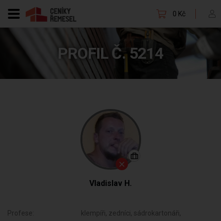
0 Kč
PROFIL Č. 5214
Vladislav H.
Profese:
klempíři, zedníci, sádrokartonáři,