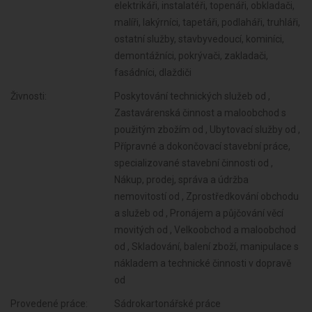
elektrikáři, instalatéři, topenáři, obkladači,
malíři, lakýrníci, tapetáři, podlaháři, truhláři,
ostatní služby, stavbyvedoucí, kominíci,
demontážníci, pokrývači, zakladači,
fasádníci, dlaždiči
Živnosti:
Poskytování technických služeb od ,
Zastavárenská činnost a maloobchod s
použitým zbožím od , Ubytovací služby od ,
Přípravné a dokončovací stavební práce,
specializované stavební činnosti od ,
Nákup, prodej, správa a údržba
nemovitostí od , Zprostředkování obchodu
a služeb od , Pronájem a půjčování věcí
movitých od , Velkoobchod a maloobchod
od , Skladování, balení zboží, manipulace s
nákladem a technické činnosti v dopravě
od
Provedené práce:
Sádrokartonářské práce