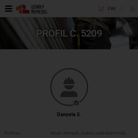
0 Kč
PROFIL Č. 5209
Danyela S.
Profese:
tesaři, klempíři, zedníci, sádrokartonáři,