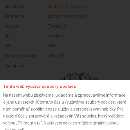
Hodnocení:
(
2
/
5
)
Reference:
zobrazit reference (1)
Subjekt:
Firma s.r.o.
DPH:
Neplátce
Věk:
28 let
Datum registrace:
24.5.2022
Dostupnost:
Tento web využívá soubory cookies
Na našem webu získáváme, ukládáme a zpracováváme informace
o jeho uživatelích. K tomuto účelu využíváme soubory cookies, které
nám pomáhají zkvalitnit naše služby a personalizovat nabídky. Pro
některé účely zpracování je vyžadován Váš souhlas, který vyjádříte
volbou „Přijmout vše“. Nastavení cookies můžete změnit volbou
„Nastavení“.