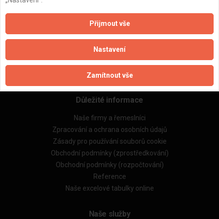
ZPĚT
Přijmout vše
Aktualizováno z portálu ARES dne 15.02.2025 18:00:18
Nastavení
Zamítnout vše
Důležité informace
Naše firmy a řemeslníci
Zpracování a ochrana osobních údajů
Zásady pro používání souborů cookie
Obchodní podmínky (zprostředkování)
Obchodní podmínky (rozpočtování)
Reference
Naše excelové tabulky online
Naše služby