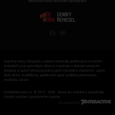
Možnosti bližší obchodní spolupráce
Všechny texty, fotografie i ostatní materiály publikované na těchto
stránkách jsou autorským dílem a v souladu s platnými právními
předpisy si autor vyhrazuje právo jejich výlučného vlastnictví. Jejich
další šíření, modifikace, publikování apod. podléhá písemnému
souhlasu autora.
CenikyRemesel.cz
© 2012 - 2026
Servis pro stavaře a stavebníky
Změnit souhlas s používáním cookies
Developed by