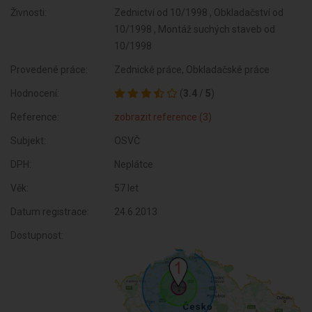
Živnosti:
Zednictví od 10/1998 , Obkladačství od
10/1998 , Montáž suchých staveb od
10/1998
Provedené práce:
Zednické práce, Obkladačské práce
Hodnocení:
(
3.4
/
5
)
Reference:
zobrazit reference (3)
Subjekt:
OSVČ
DPH:
Neplátce
Věk:
57 let
Datum registrace:
24.6.2013
Dostupnost: