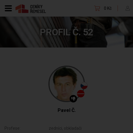
0 Kč
PROFIL Č. 52
Pavel Č.
Profese:
zedníci, obkladači