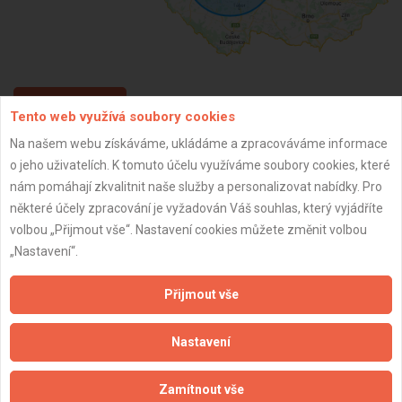
ZPĚT
Tento web využívá soubory cookies
Na našem webu získáváme, ukládáme a zpracováváme informace
o jeho uživatelích. K tomuto účelu využíváme soubory cookies, které
Aktualizováno z portálu ARES dne 01.12.2024 18:30:10
nám pomáhají zkvalitnit naše služby a personalizovat nabídky. Pro
některé účely zpracování je vyžadován Váš souhlas, který vyjádříte
volbou „Přijmout vše“. Nastavení cookies můžete změnit volbou
„Nastavení“.
Důležité informace
Přijmout vše
Naše firmy a řemeslníci
Zpracování a ochrana osobních údajů
Nastavení
Zásady pro používání souborů cookie
Obchodní podmínky (zprostředkování)
Zamítnout vše