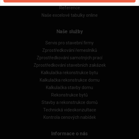
Obchodní podmínky (rozpočtování)
Reference
Naše excelové tabulky online
Naše služby
Servis pro stavební firmy
Zprostředkování řemeslníků
Zprostředkování samotných prací
Zprostředkování stavebních zakázek
Kalkulačka rekonstrukce bytu
Kalkulačka rekonstrukce domu
Kalkulačka stavby domu
Rekonstrukce bytů
Stavby a rekonstrukce domů
Technická videokonzultace
Kontrola cenových nabídek
Informace o nás