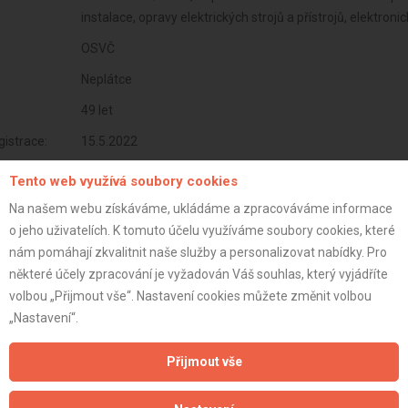
instalace, opravy elektrických strojů a přístrojů, elektro
OSVČ
Neplátce
49 let
istrace:
15.5.2022
st:
Tento web využívá soubory cookies
Na našem webu získáváme, ukládáme a zpracováváme informace
o jeho uživatelích. K tomuto účelu využíváme soubory cookies, které
nám pomáhají zkvalitnit naše služby a personalizovat nabídky. Pro
některé účely zpracování je vyžadován Váš souhlas, který vyjádříte
volbou „Přijmout vše“. Nastavení cookies můžete změnit volbou
„Nastavení“.
Přijmout vše