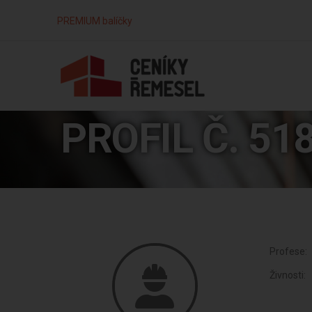
PREMIUM balíčky
PROFIL Č. 51
Profese:
Živnosti: