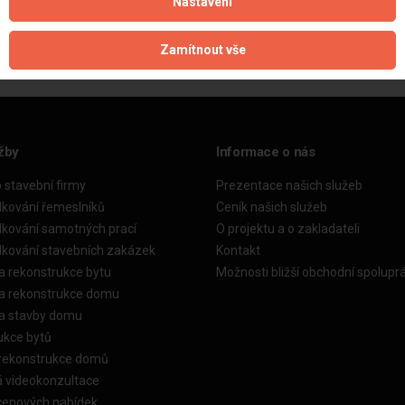
Nastavení
Aktualizováno z portálu ARES dne 03.12.2024 03:45:05
Zamítnout vše
žby
Informace o nás
o stavební firmy
Prezentace našich služeb
dkování řemeslníků
Ceník našich služeb
dkování samotných prací
O projektu a o zakladateli
dkování stavebních zakázek
Kontakt
a rekonstrukce bytu
Možnosti bližší obchodní spolupr
ka rekonstrukce domu
ka stavby domu
ukce bytů
 rekonstrukce domů
á videokonzultace
cenových nabídek