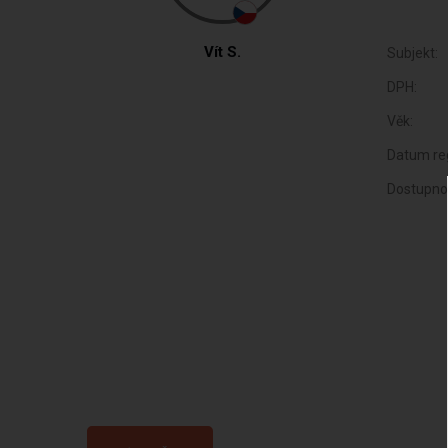
Vít S.
Subjekt:
DPH:
Věk:
Datum reg
Dostupno