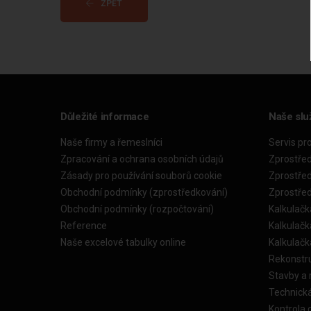
ZPĚT
Důležité informace
Naše slu
Naše firmy a řemeslníci
Servis pr
Zpracování a ochrana osobních údajů
Zprostře
Zásady pro používání souborů cookie
Zprostře
Obchodní podmínky (zprostředkování)
Zprostře
Obchodní podmínky (rozpočtování)
Kalkulačk
Reference
Kalkulač
Naše excelové tabulky online
Kalkulač
Rekonstr
Stavby a
Technick
Kontrola 