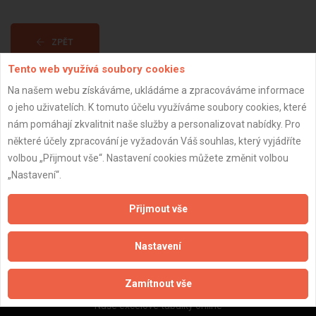
ZPĚT
Tento web využívá soubory cookies
Na našem webu získáváme, ukládáme a zpracováváme informace
Aktualizováno z portálu ARES dne 04.01.2024 16:30:08
o jeho uživatelích. K tomuto účelu využíváme soubory cookies, které
nám pomáhají zkvalitnit naše služby a personalizovat nabídky. Pro
některé účely zpracování je vyžadován Váš souhlas, který vyjádříte
volbou „Přijmout vše“. Nastavení cookies můžete změnit volbou
„Nastavení“.
Důležité informace
Naše firmy a řemeslníci
Přijmout vše
Zpracování a ochrana osobních údajů
Zásady pro používání souborů cookie
Nastavení
Obchodní podmínky (zprostředkování)
Obchodní podmínky (rozpočtování)
Zamítnout vše
Reference
Naše excelové tabulky online