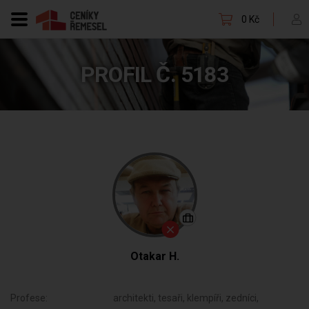
0 Kč
PROFIL Č. 5183
Otakar H.
Profese:
architekti, tesaři, klempíři, zedníci,