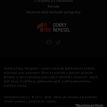
O projektu a o zakladateli
Kontakt
Možnosti bližší obchodní spolupráce
Všechny texty, fotografie i ostatní materiály publikované na těchto
stránkách jsou autorským dílem a v souladu s platnými právními
předpisy si autor vyhrazuje právo jejich výlučného vlastnictví. Jejich
další šíření, modifikace, publikování apod. podléhá písemnému
souhlasu autora.
CenikyRemesel.cz
© 2012 - 2026
Servis pro stavaře a stavebníky
Změnit souhlas s používáním cookies