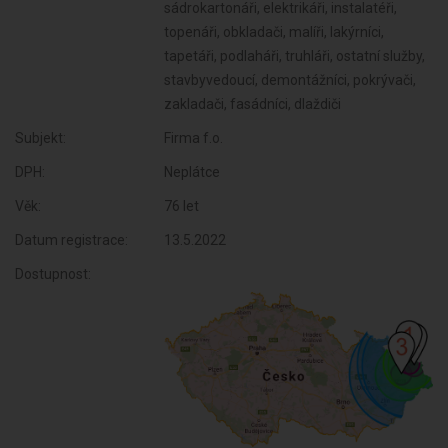
sádrokartonáři, elektrikáři, instalatéři,
topenáři, obkladači, malíři, lakýrníci,
tapetáři, podlaháři, truhláři, ostatní služby,
stavbyvedoucí, demontážníci, pokrývači,
zakladači, fasádníci, dlaždiči
Subjekt:
Firma f.o.
DPH:
Neplátce
Věk:
76 let
Datum registrace:
13.5.2022
Dostupnost: