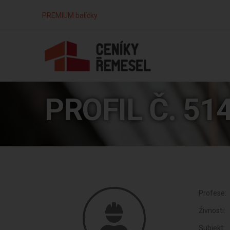
PREMIUM balíčky
PROFIL Č. 51
Profese:
Živnosti:
Subjekt: