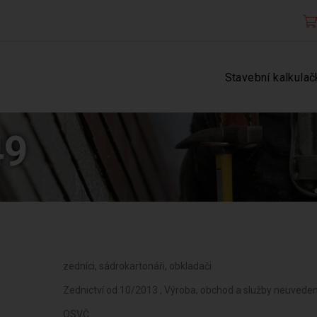
Stavební kalkulač
49
zedníci, sádrokartonáři, obkladači
Zednictví od 10/2013 , Výroba, obchod a služby neuvede
OSVČ