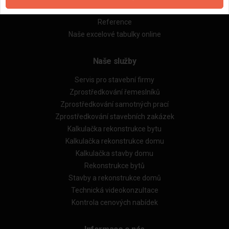
Obchodní podmínky (rozpočtování)
Reference
Naše excelové tabulky online
Naše služby
Servis pro stavební firmy
Zprostředkování řemeslníků
Zprostředkování samotných prací
Zprostředkování stavebních zakázek
Kalkulačka rekonstrukce bytu
Kalkulačka rekonstrukce domu
Kalkulačka stavby domu
Rekonstrukce bytů
Stavby a rekonstrukce domů
Technická videokonzultace
Kontrola cenových nabídek