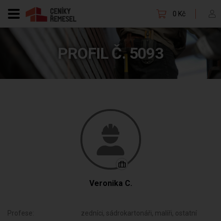
0 Kč
PROFIL Č. 5093
Veronika C.
Profese:
zedníci, sádrokartonáři, malíři, ostatní