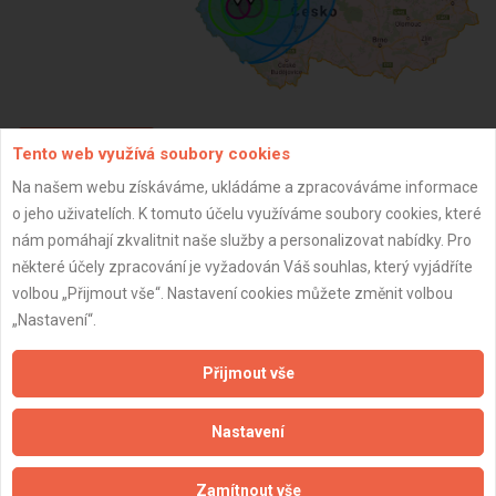
Tento web využívá soubory cookies
ZPĚT
Na našem webu získáváme, ukládáme a zpracováváme informace
o jeho uživatelích. K tomuto účelu využíváme soubory cookies, které
Aktualizováno z portálu ARES dne 26.12.2024 15:09:10
nám pomáhají zkvalitnit naše služby a personalizovat nabídky. Pro
některé účely zpracování je vyžadován Váš souhlas, který vyjádříte
volbou „Přijmout vše“. Nastavení cookies můžete změnit volbou
„Nastavení“.
Důležité informace
Přijmout vše
Naše firmy a řemeslníci
Nastavení
Zpracování a ochrana osobních údajů
Zásady pro používání souborů cookie
Zamítnout vše
Obchodní podmínky (zprostředkování)