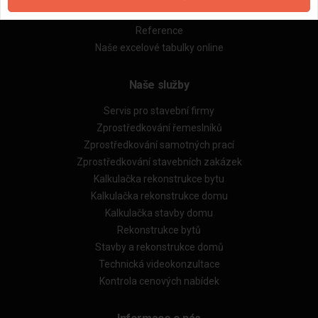
Obchodní podmínky (rozpočtování)
Reference
Naše excelové tabulky online
Naše služby
Servis pro stavební firmy
Zprostředkování řemeslníků
Zprostředkování samotných prací
Zprostředkování stavebních zakázek
Kalkulačka rekonstrukce bytu
Kalkulačka rekonstrukce domu
Kalkulačka stavby domu
Rekonstrukce bytů
Stavby a rekonstrukce domů
Technická videokonzultace
Kontrola cenových nabídek