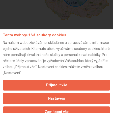
Tento web využívá soubory cookies
ZPĚT
Na našem webu získáváme, ukládáme a zpracováváme informace
o jeho uživatelích. K tomuto účelu využíváme soubory cookies, které
Aktualizováno z portálu ARES dne 26.09.2025 12:55:40
nám pomáhají zkvalitnit naše služby a personalizovat nabídky. Pro
některé účely zpracování je vyžadován Váš souhlas, který vyjádříte
volbou „Přijmout vše“. Nastavení cookies můžete změnit volbou
„Nastavení“.
Důležité informace
Přijmout vše
Naše firmy a řemeslníci
Nastavení
Zpracování a ochrana osobních údajů
Zásady pro používání souborů cookie
Zamítnout vše
Obchodní podmínky (zprostředkování)