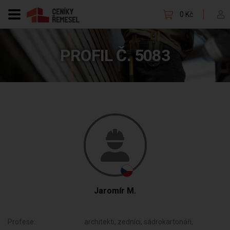
0 Kč
PROFIL Č. 5083
Jaromír M.
Profese:
architekti, zedníci, sádrokartonáři,