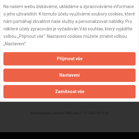
Na našem webu získáváme, ukládáme a zpracováváme informace
Datum registrace:
3.4.2022
o jeho uživatelích. K tomuto účelu využíváme soubory cookies, které
Dostupnost:
nám pomáhají zkvalitnit naše služby a personalizovat nabídky. Pro
některé účely zpracování je vyžadován Váš souhlas, který vyjádříte
volbou „Přijmout vše“. Nastavení cookies můžete změnit volbou
„Nastavení“.
Přijmout vše
Nastavení
Zamítnout vše
ZPĚT
Aktualizováno z portálu ARES dne 01.12.2025 15:15:03