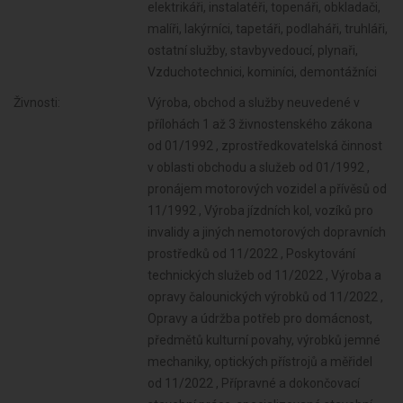
elektrikáři, instalatéři, topenáři, obkladači,
malíři, lakýrníci, tapetáři, podlaháři, truhláři,
ostatní služby, stavbyvedoucí, plynaři,
Vzduchotechnici, kominíci, demontážníci
Živnosti:
Výroba, obchod a služby neuvedené v
přílohách 1 až 3 živnostenského zákona
od 01/1992 , zprostředkovatelská činnost
v oblasti obchodu a služeb od 01/1992 ,
pronájem motorových vozidel a přívěsů od
11/1992 , Výroba jízdních kol, vozíků pro
invalidy a jiných nemotorových dopravních
prostředků od 11/2022 , Poskytování
technických služeb od 11/2022 , Výroba a
opravy čalounických výrobků od 11/2022 ,
Opravy a údržba potřeb pro domácnost,
předmětů kulturní povahy, výrobků jemné
mechaniky, optických přístrojů a měřidel
od 11/2022 , Přípravné a dokončovací