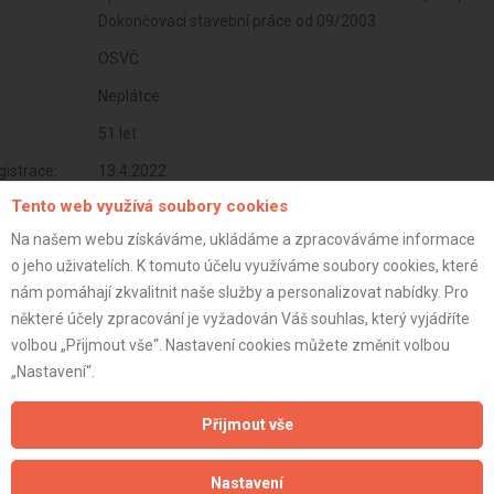
Dokončovací stavební práce od 09/2003
OSVČ
Neplátce
51 let
istrace:
13.4.2022
Tento web využívá soubory cookies
st:
Na našem webu získáváme, ukládáme a zpracováváme informace
o jeho uživatelích. K tomuto účelu využíváme soubory cookies, které
nám pomáhají zkvalitnit naše služby a personalizovat nabídky. Pro
některé účely zpracování je vyžadován Váš souhlas, který vyjádříte
volbou „Přijmout vše“. Nastavení cookies můžete změnit volbou
„Nastavení“.
Přijmout vše
Nastavení