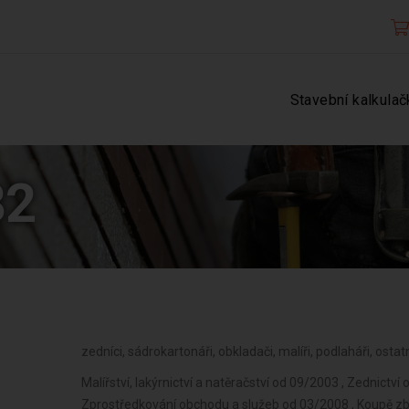
Stavební kalkulač
82
zedníci, sádrokartonáři, obkladači, malíři, podlaháři, osta
Malířství, lakýrnictví a natěračství od 09/2003 , Zednict
Zprostředkování obchodu a služeb od 03/2008 , Koupě zbo