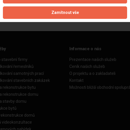
Aktualizováno z portálu ARES dne 31.12.2024 16:45:07
Zamítnout vše
žby
Informace o nás
o stavební firmy
Prezentace našich služeb
dkování řemeslníků
Ceník našich služeb
dkování samotných prací
O projektu a o zakladateli
dkování stavebních zakázek
Kontakt
a rekonstrukce bytu
Možnosti bližší obchodní spolupr
ka rekonstrukce domu
ka stavby domu
ukce bytů
 rekonstrukce domů
á videokonzultace
cenových nabídek