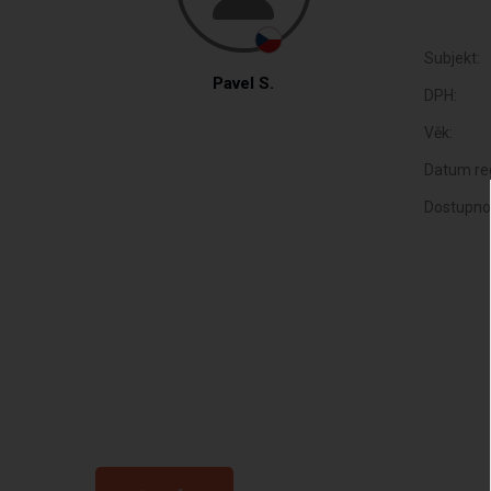
Subjekt:
Pavel S.
DPH:
Věk:
Datum reg
Dostupno