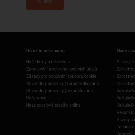
ZPĚT
Důležité informace
Naše slu
Naše firmy a řemeslníci
Servis pr
Zpracování a ochrana osobních údajů
Zprostře
Zásady pro používání souborů cookie
Zprostře
Obchodní podmínky (zprostředkování)
Zprostře
Obchodní podmínky (rozpočtování)
Kalkulačk
Reference
Kalkulač
Naše excelové tabulky online
Kalkulač
Rekonstr
Stavby a
Technick
Kontrola 