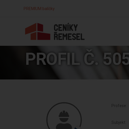
PREMIUM balíčky
PROFIL Č. 50
Profese:
Subjekt: