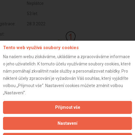
Neplátce
53 let
istrace:
28.3.2022
st:
Tento web využívá soubory cookies
Na našem webu získáváme, ukládáme a zpracováváme informace
o jeho uživatelích. K tomuto účelu využíváme soubory cookies, které
nám pomáhají zkvalitnit naše služby a personalizovat nabídky. Pro
některé účely zpracování je vyžadován Váš souhlas, který vyjádříte
volbou „Přijmout vše“. Nastavení cookies můžete změnit volbou
„Nastavení“.
Přijmout vše
Aktualizováno z portálu ARES dne 31.12.2023 05:30:12
Nastavení