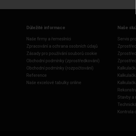
Důležité informace
Naše slu
Naše firmy a řemeslníci
Servis pr
Zpracování a ochrana osobních údajů
Zprostře
Zásady pro používání souborů cookie
Zprostře
Obchodní podmínky (zprostředkování)
Zprostře
Obchodní podmínky (rozpočtování)
Kalkulačk
Reference
Kalkulač
Naše excelové tabulky online
Kalkulač
Rekonstr
Stavby a
Technick
Kontrola 