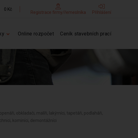
0 Kč
Registrace firmy/řemeslníka
Přihlášení
ky
Online rozpočet
Ceník stavebních prací
topenáři, obkladači, malíři, lakýrníci, tapetáři, podlaháři,
echnici, kominíci, demontážníci