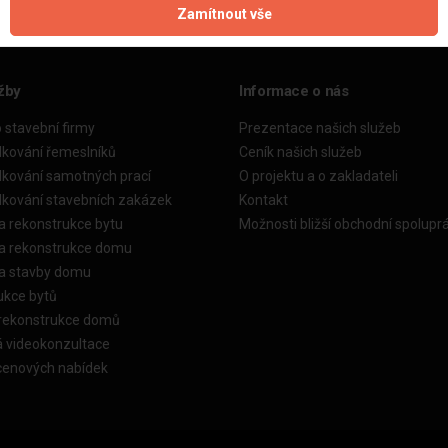
Zamítnout vše
žby
Informace o nás
o stavební firmy
Prezentace našich služeb
dkování řemeslníků
Ceník našich služeb
dkování samotných prací
O projektu a o zakladateli
dkování stavebních zakázek
Kontakt
a rekonstrukce bytu
Možnosti bližší obchodní spolupr
ka rekonstrukce domu
ka stavby domu
ukce bytů
 rekonstrukce domů
á videokonzultace
cenových nabídek