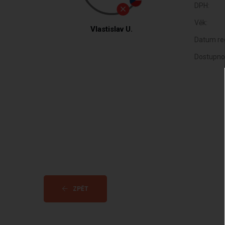
DPH:
Věk:
Vlastislav U.
Datum reg
Dostupno
ZPĚT