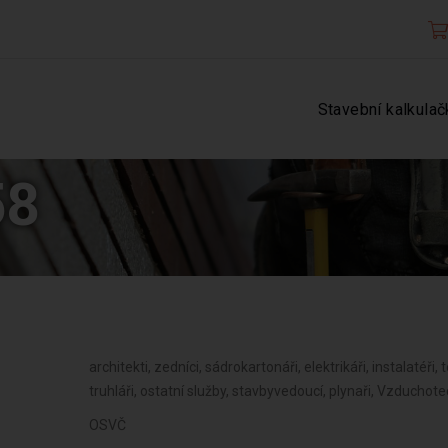
Stavební kalkulač
58
architekti, zedníci, sádrokartonáři, elektrikáři, instalatéři, 
truhláři, ostatní služby, stavbyvedoucí, plynaři, Vzduchot
OSVČ