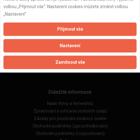
volbou „Přijmout vše“. Nastavení cookies můžete změnit volbou
„Nastavení“.
Přijmout vše
ZPĚT
Nastavení
Aktualizováno z portálu ARES dne 01.12.2025 16:30:03
Zamítnout vše
Důležité informace
Naše firmy a řemeslníci
Zpracování a ochrana osobních údajů
Zásady pro používání souborů cookie
Obchodní podmínky (zprostředkování)
Obchodní podmínky (rozpočtování)