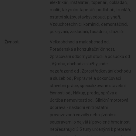
elektrikáři, instalatéři, topenáři, obkladači,
malíři, lakýrníci, tapetáři, podlaháři, truhláři,
ostatní služby, stavbyvedoucí, plynaři,
Vzduchotechnici, kominíci, demontážníci,
pokrývači, zakladači, fasádníci, dlaždiči
Živnosti:
Velkoobchod a maloobchod od ,
Poradenská a konzultační činnost,
zpracování odborných studií a posudků od
, Výroba, obchod a služby jinde
nezařazené od , Zprostředkování obchodu
a služeb od , Přípravné a dokončovací
stavební práce, specializované stavební
činnosti od , Nákup, prodej, správa a
údržba nemovitostí od , Silniční motorová
doprava - nákladní vnitrostátní
provozovaná vozidly nebo jízdními
soupravami o největší povolené hmotnosti
nepřesahující 3,5 tuny určenými k přepravě