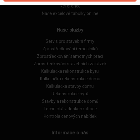
Reference
Naše excelové tabulky online
Naše služby
Servis pro stavební firmy
Zprostředkování řemeslníků
Zprostředkování samotných prací
Zprostředkování stavebních zakázek
Kalkulačka rekonstrukce bytu
Kalkulačka rekonstrukce domu
Kalkulačka stavby domu
Rekonstrukce bytů
Stavby a rekonstrukce domů
Technická videokonzultace
Kontrola cenových nabídek
Informace o nás