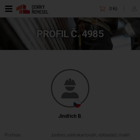
0 Kč
PROFIL Č. 4985
Jindřich B.
Profese:
zedníci, sádrokartonáři, obkladači, malíři