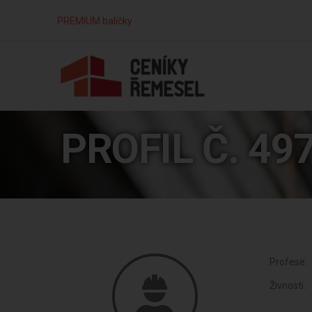
PREMIUM balíčky
PROFIL Č. 49
Profese:
Živnosti: