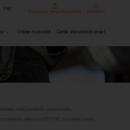
0 Kč
Registrace firmy/řemeslníka
Přihlášení
ky
Online rozpočet
Ceník stavebních prací
bkladači, malíři, podlaháři, ostatní služby
ivnostenského zákona od 09/1992 , Provádění staveb,