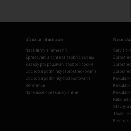
Důležité informace
Naše slu
Naše firmy a řemeslníci
Servis pr
Zpracování a ochrana osobních údajů
Zprostře
Zásady pro používání souborů cookie
Zprostře
Obchodní podmínky (zprostředkování)
Zprostře
Obchodní podmínky (rozpočtování)
Kalkulačk
Reference
Kalkulač
Naše excelové tabulky online
Kalkulač
Rekonstr
Stavby a
Technick
Kontrola 