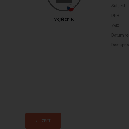
Subjekt:
DPH:
Vojtěch P.
Věk:
Datum reg
Dostupno
ZPĚT