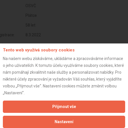
OSVČ
Plátce
58 let
istrace:
8.3.2022
st:
Tento web využívá soubory cookies
Na našem webu získáváme, ukládáme a zpracováváme informace
o jeho uživatelích. K tomuto účelu využíváme soubory cookies, které
nám pomáhají zkvalitnit naše služby a personalizovat nabídky. Pro
některé účely zpracování je vyžadován Váš souhlas, který vyjádříte
volbou „Přijmout vše“. Nastavení cookies můžete změnit volbou
„Nastavení“.
Přijmout vše
Aktualizováno z portálu ARES dne 02.01.2024 11:45:18
Nastavení