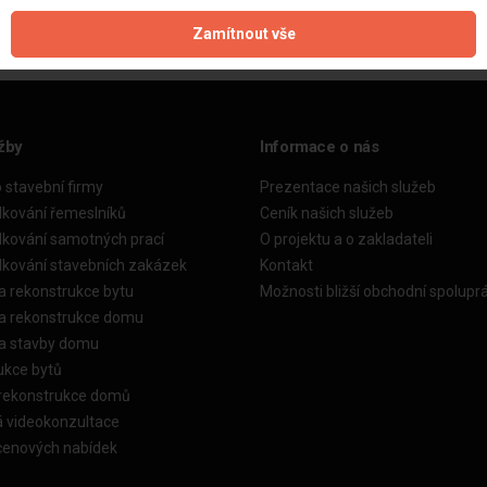
Zamítnout vše
žby
Informace o nás
o stavební firmy
Prezentace našich služeb
dkování řemeslníků
Ceník našich služeb
dkování samotných prací
O projektu a o zakladateli
dkování stavebních zakázek
Kontakt
a rekonstrukce bytu
Možnosti bližší obchodní spolupr
ka rekonstrukce domu
ka stavby domu
ukce bytů
 rekonstrukce domů
á videokonzultace
cenových nabídek