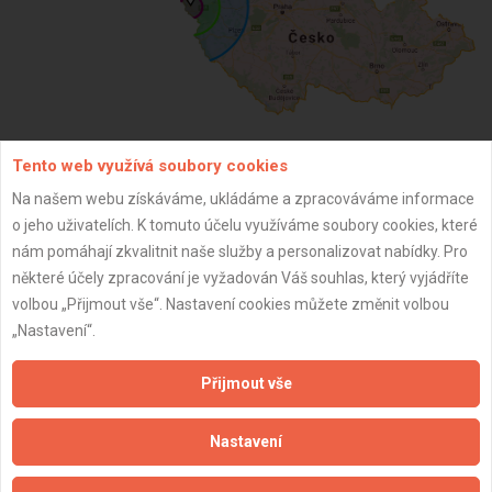
Tento web využívá soubory cookies
ZPĚT
Na našem webu získáváme, ukládáme a zpracováváme informace
o jeho uživatelích. K tomuto účelu využíváme soubory cookies, které
nám pomáhají zkvalitnit naše služby a personalizovat nabídky. Pro
Aktualizováno z portálu ARES dne 01.01.2024 05:30:12
některé účely zpracování je vyžadován Váš souhlas, který vyjádříte
volbou „Přijmout vše“. Nastavení cookies můžete změnit volbou
„Nastavení“.
Přijmout vše
Důležité informace
Naše firmy a řemeslníci
Nastavení
Zpracování a ochrana osobních údajů
Zásady pro používání souborů cookie