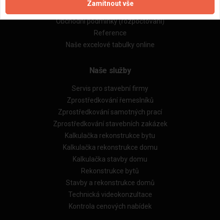
Zamítnout vše
Obchodní podmínky (zprostředkování)
Obchodní podmínky (rozpočtování)
Reference
Naše excelové tabulky online
Naše služby
Servis pro stavební firmy
Zprostředkování řemeslníků
Zprostředkování samotných prací
Zprostředkování stavebních zakázek
Kalkulačka rekonstrukce bytu
Kalkulačka rekonstrukce domu
Kalkulačka stavby domu
Rekonstrukce bytů
Stavby a rekonstrukce domů
Technická videokonzultace
Kontrola cenových nabídek