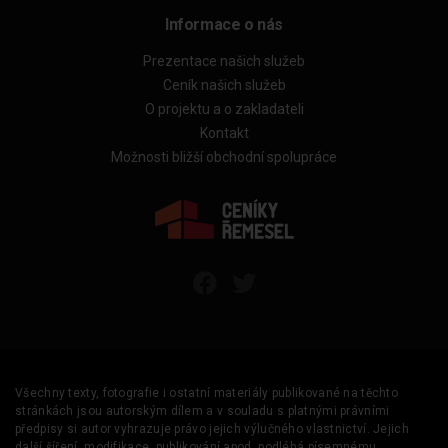
Informace o nás
Prezentace našich služeb
Ceník našich služeb
O projektu a o zakladateli
Kontakt
Možnosti bližší obchodní spolupráce
Všechny texty, fotografie i ostatní materiály publikované na těchto
stránkách jsou autorským dílem a v souladu s platnými právními
předpisy si autor vyhrazuje právo jejich výlučného vlastnictví. Jejich
další šíření, modifikace, publikování apod. podléhá písemnému