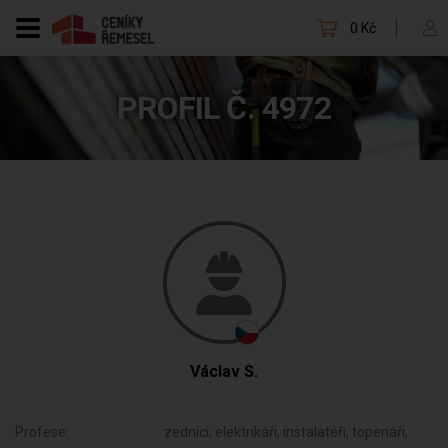
0 Kč
PROFIL Č. 4972
Václav S.
Profese:
zedníci, elektrikáři, instalatéři, topenáři,