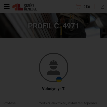
0 Kč
PROFIL Č. 4971
Volodymyr T.
Profese:
zedníci, elektrikáři, instalatéři, topenáři,