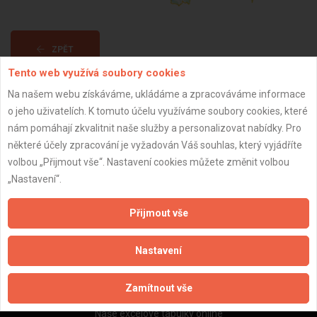
ZPĚT
Tento web využívá soubory cookies
Na našem webu získáváme, ukládáme a zpracováváme informace
Aktualizováno z portálu ARES dne 04.12.2025 10:15:02
o jeho uživatelích. K tomuto účelu využíváme soubory cookies, které
nám pomáhají zkvalitnit naše služby a personalizovat nabídky. Pro
některé účely zpracování je vyžadován Váš souhlas, který vyjádříte
volbou „Přijmout vše“. Nastavení cookies můžete změnit volbou
„Nastavení“.
Důležité informace
Naše firmy a řemeslníci
Přijmout vše
Zpracování a ochrana osobních údajů
Zásady pro používání souborů cookie
Nastavení
Obchodní podmínky (zprostředkování)
Obchodní podmínky (rozpočtování)
Zamítnout vše
Reference
Naše excelové tabulky online