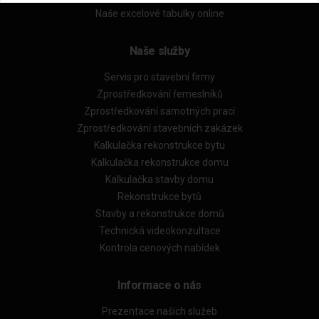
Naše excelové tabulky online
Naše služby
Servis pro stavební firmy
Zprostředkování řemeslníků
Zprostředkování samotných prací
Zprostředkování stavebních zakázek
Kalkulačka rekonstrukce bytu
Kalkulačka rekonstrukce domu
Kalkulačka stavby domu
Rekonstrukce bytů
Stavby a rekonstrukce domů
Technická videokonzultace
Kontrola cenových nabídek
Informace o nás
Prezentace našich služeb