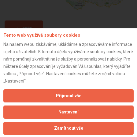
ZPĚT
Tento web využívá soubory cookies
Na našem webu získáváme, ukládáme a zpracováváme informace
Aktualizováno z portálu ARES dne 30.12.2023 23:15:07
o jeho uživatelích. K tomuto účelu využíváme soubory cookies, které
nám pomáhají zkvalitnit naše služby a personalizovat nabídky. Pro
některé účely zpracování je vyžadován Váš souhlas, který vyjádříte
volbou „Přijmout vše“. Nastavení cookies můžete změnit volbou
„Nastavení“.
Důležité informace
Přijmout vše
Naše firmy a řemeslníci
Zpracování a ochrana osobních údajů
Nastavení
Zásady pro používání souborů cookie
Obchodní podmínky (zprostředkování)
Zamítnout vše
Obchodní podmínky (rozpočtování)
Reference