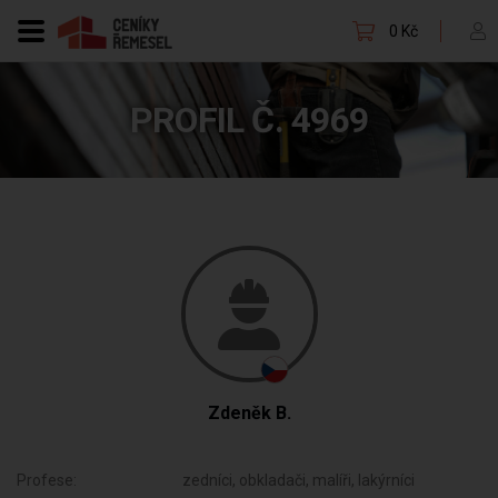
0 Kč
PROFIL Č. 4969
Zdeněk B.
Profese:
zedníci, obkladači, malíři, lakýrníci