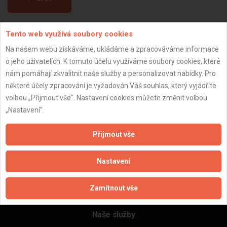
Tento web využívá soubory cookies
Aktualizováno z portálu ARES dne 28.02.2025 19:47:45
Na našem webu získáváme, ukládáme a zpracováváme informace
o jeho uživatelích. K tomuto účelu využíváme soubory cookies, které
nám pomáhají zkvalitnit naše služby a personalizovat nabídky. Pro
některé účely zpracování je vyžadován Váš souhlas, který vyjádříte
Důležité informace
volbou „Přijmout vše“. Nastavení cookies můžete změnit volbou
„Nastavení“.
Naše firmy a řemeslníci
Zpracování a ochrana osobních údajů
Přijmout vše
Zásady pro používání souborů cookie
Obchodní podmínky (zprostředkování)
Nastavení
Obchodní podmínky (rozpočtování)
Reference
Zamítnout vše
Naše excelové tabulky online
Naše služby