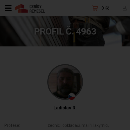
0 Kč
PROFIL Č. 4963
Ladislav R.
Profese:
zedníci, obkladači, malíři, lakýrníci,