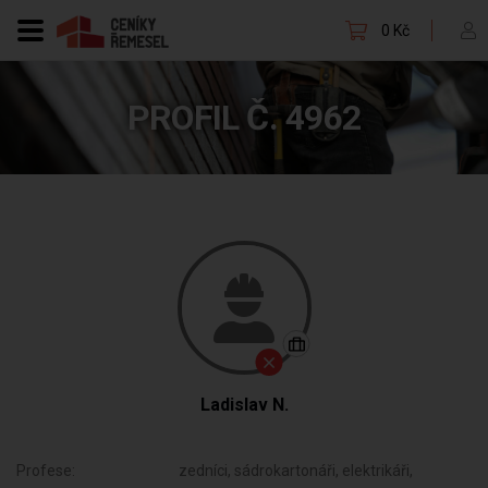
0 Kč
PROFIL Č. 4962
Ladislav N.
Profese:
zedníci, sádrokartonáři, elektrikáři,