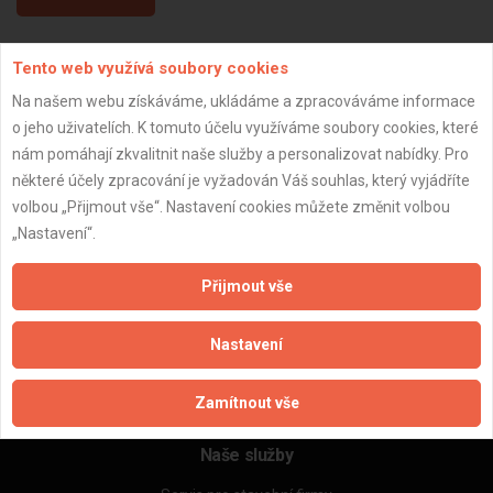
Tento web využívá soubory cookies
Aktualizováno z portálu ARES dne 11.09.2024 06:33:26
Na našem webu získáváme, ukládáme a zpracováváme informace
o jeho uživatelích. K tomuto účelu využíváme soubory cookies, které
nám pomáhají zkvalitnit naše služby a personalizovat nabídky. Pro
některé účely zpracování je vyžadován Váš souhlas, který vyjádříte
Důležité informace
volbou „Přijmout vše“. Nastavení cookies můžete změnit volbou
„Nastavení“.
Naše firmy a řemeslníci
Zpracování a ochrana osobních údajů
Přijmout vše
Zásady pro používání souborů cookie
Obchodní podmínky (zprostředkování)
Nastavení
Obchodní podmínky (rozpočtování)
Reference
Naše excelové tabulky online
Zamítnout vše
Naše služby