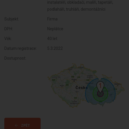
instalatéři, obkladači, malíři, tapetáři,
podlaháři, truhláři, demontážníci
Subjekt:
Firma
DPH:
Neplátce
Věk:
40 let
Datum registrace:
5.3.2022
Dostupnost:
ZPĚT