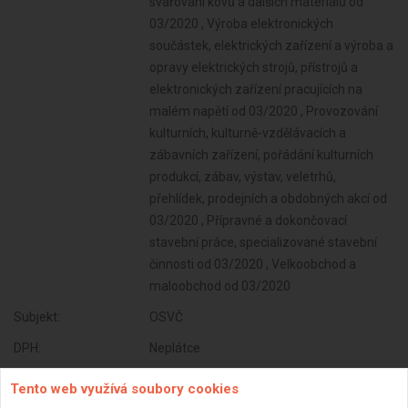
svařování kovů a dalších materiálů od
03/2020 , Výroba elektronických
součástek, elektrických zařízení a výroba a
opravy elektrických strojů, přístrojů a
elektronických zařízení pracujících na
malém napětí od 03/2020 , Provozování
kulturních, kulturně-vzdělávacích a
zábavních zařízení, pořádání kulturních
produkcí, zábav, výstav, veletrhů,
přehlídek, prodejních a obdobných akcí od
03/2020 , Přípravné a dokončovací
stavební práce, specializované stavební
činnosti od 03/2020 , Velkoobchod a
maloobchod od 03/2020
Subjekt:
OSVČ
DPH:
Neplátce
Věk:
33 let
Tento web využívá soubory cookies