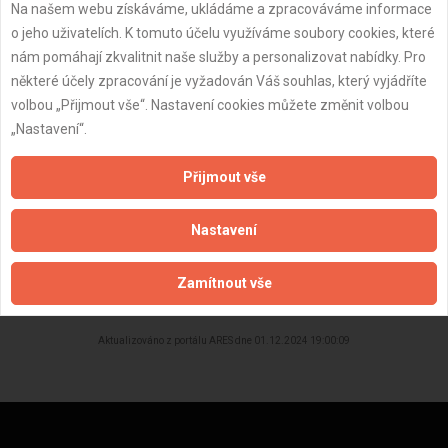
Datum registrace:
28.2.2022
Na našem webu získáváme, ukládáme a zpracováváme informace
o jeho uživatelích. K tomuto účelu využíváme soubory cookies, které
Dostupnost:
nám pomáhají zkvalitnit naše služby a personalizovat nabídky. Pro
některé účely zpracování je vyžadován Váš souhlas, který vyjádříte
volbou „Přijmout vše“. Nastavení cookies můžete změnit volbou
„Nastavení“.
Přijmout vše
Nastavení
ZPĚT
Zamítnout vše
Aktualizováno z portálu ARES dne 01.12.2024 19:00:09