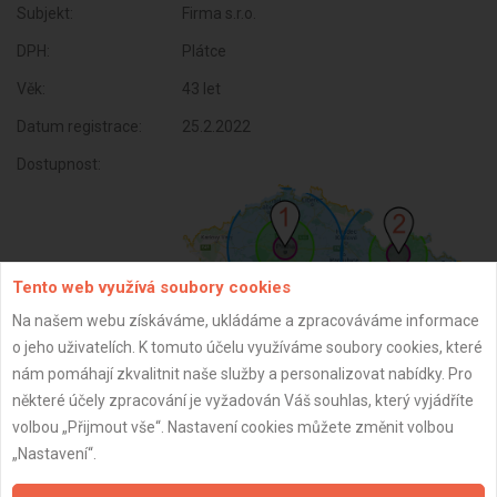
Subjekt:
Firma s.r.o.
DPH:
Plátce
Věk:
43 let
Datum registrace:
25.2.2022
Dostupnost:
Tento web využívá soubory cookies
Na našem webu získáváme, ukládáme a zpracováváme informace
o jeho uživatelích. K tomuto účelu využíváme soubory cookies, které
nám pomáhají zkvalitnit naše služby a personalizovat nabídky. Pro
některé účely zpracování je vyžadován Váš souhlas, který vyjádříte
ZPĚT
volbou „Přijmout vše“. Nastavení cookies můžete změnit volbou
„Nastavení“.