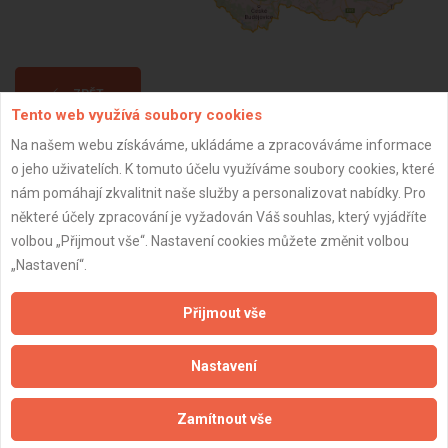
ZPĚT
Tento web využívá soubory cookies
Na našem webu získáváme, ukládáme a zpracováváme informace
Aktualizováno z portálu ARES dne 31.12.2023 10:30:09
o jeho uživatelích. K tomuto účelu využíváme soubory cookies, které
nám pomáhají zkvalitnit naše služby a personalizovat nabídky. Pro
některé účely zpracování je vyžadován Váš souhlas, který vyjádříte
volbou „Přijmout vše“. Nastavení cookies můžete změnit volbou
„Nastavení“.
Důležité informace
Přijmout vše
Naše firmy a řemeslníci
Zpracování a ochrana osobních údajů
Nastavení
Zásady pro používání souborů cookie
Obchodní podmínky (zprostředkování)
Zamítnout vše
Obchodní podmínky (rozpočtování)
Reference