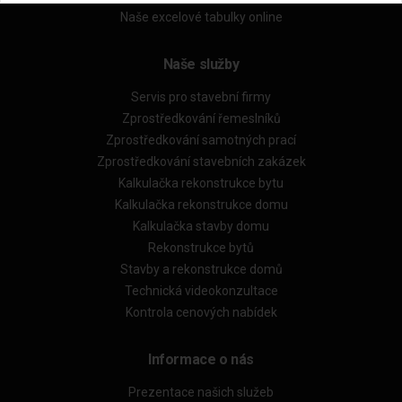
Naše excelové tabulky online
Naše služby
Servis pro stavební firmy
Zprostředkování řemeslníků
Zprostředkování samotných prací
Zprostředkování stavebních zakázek
Kalkulačka rekonstrukce bytu
Kalkulačka rekonstrukce domu
Kalkulačka stavby domu
Rekonstrukce bytů
Stavby a rekonstrukce domů
Technická videokonzultace
Kontrola cenových nabídek
Informace o nás
Prezentace našich služeb