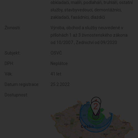
obkladači, malíři, podlaháři, truhláři, ostatní
služby, stavbyvedoucí, demontážníci,
zakladači, fasádníci, dlaždiči
Živnosti:
Výroba, obchod a služby neuvedené v
přílohách 1 až 3 živnostenského zákona
od 10/2007 , Zednictví od 09/2020
Subjekt:
OSVČ
DPH:
Neplátce
Věk:
41 let
Datum registrace:
25.2.2022
Dostupnost: