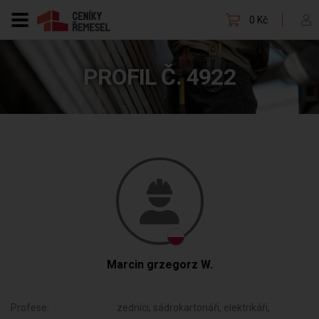
0 Kč
PROFIL Č. 4922
Marcin grzegorz W.
Profese:
zedníci, sádrokartonáři, elektrikáři,