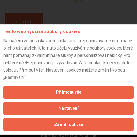
ZPĚT
Tento web využívá soubory cookies
Na našem webu získáváme, ukládáme a zpracováváme informace
Aktualizováno z portálu ARES dne 01.01.2024 22:30:15
o jeho uživatelích. K tomuto účelu využíváme soubory cookies, které
nám pomáhají zkvalitnit naše služby a personalizovat nabídky. Pro
některé účely zpracování je vyžadován Váš souhlas, který vyjádříte
volbou „Přijmout vše“. Nastavení cookies můžete změnit volbou
„Nastavení“.
Důležité informace
Naše firmy a řemeslníci
Přijmout vše
Zpracování a ochrana osobních údajů
Zásady pro používání souborů cookie
Nastavení
Obchodní podmínky (zprostředkování)
Obchodní podmínky (rozpočtování)
Zamítnout vše
Reference
Naše excelové tabulky online