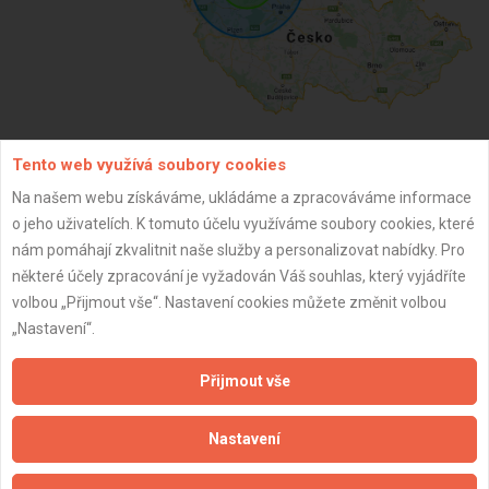
Tento web využívá soubory cookies
ZPĚT
Na našem webu získáváme, ukládáme a zpracováváme informace
o jeho uživatelích. K tomuto účelu využíváme soubory cookies, které
nám pomáhají zkvalitnit naše služby a personalizovat nabídky. Pro
Aktualizováno z portálu ARES dne 01.12.2024 15:15:06
některé účely zpracování je vyžadován Váš souhlas, který vyjádříte
volbou „Přijmout vše“. Nastavení cookies můžete změnit volbou
„Nastavení“.
Přijmout vše
Důležité informace
Naše firmy a řemeslníci
Nastavení
Zpracování a ochrana osobních údajů
Zásady pro používání souborů cookie