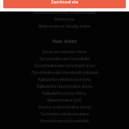
Zamítnout vše
Obchodní podmínky (zprostředkování)
Obchodní podmínky (rozpočtování)
Reference
Naše excelové tabulky online
Naše služby
Servis pro stavební firmy
Zprostředkování řemeslníků
Zprostředkování samotných prací
Zprostředkování stavebních zakázek
Kalkulačka rekonstrukce bytu
Kalkulačka rekonstrukce domu
Kalkulačka stavby domu
Rekonstrukce bytů
Stavby a rekonstrukce domů
Technická videokonzultace
Kontrola cenových nabídek