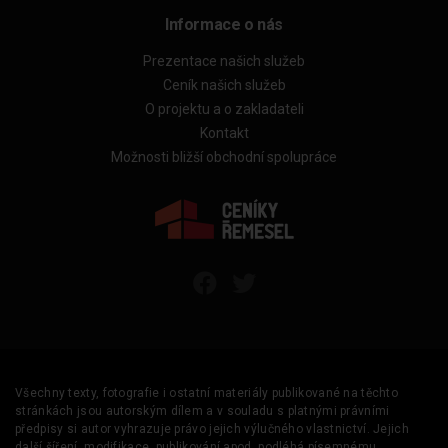
Informace o nás
Prezentace našich služeb
Ceník našich služeb
O projektu a o zakladateli
Kontakt
Možnosti bližší obchodní spolupráce
Všechny texty, fotografie i ostatní materiály publikované na těchto
stránkách jsou autorským dílem a v souladu s platnými právními
předpisy si autor vyhrazuje právo jejich výlučného vlastnictví. Jejich
další šíření, modifikace, publikování apod. podléhá písemnému