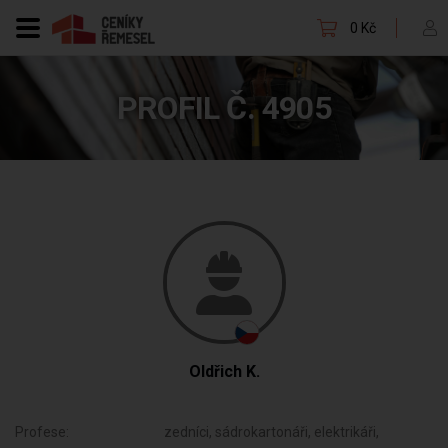
0 Kč
PROFIL Č. 4905
Oldřich K.
Profese:
zedníci, sádrokartonáři, elektrikáři,