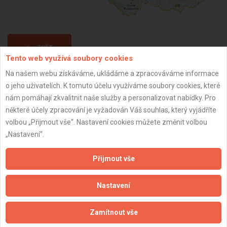
ZPĚT
Tento web využívá soubory cookies
Na našem webu získáváme, ukládáme a zpracováváme informace
Aktualizováno z portálu ARES dne 29.12.2023 12:45:09
o jeho uživatelích. K tomuto účelu využíváme soubory cookies, které
nám pomáhají zkvalitnit naše služby a personalizovat nabídky. Pro
některé účely zpracování je vyžadován Váš souhlas, který vyjádříte
volbou „Přijmout vše“. Nastavení cookies můžete změnit volbou
„Nastavení“.
Důležité informace
Přijmout vše
Naše firmy a řemeslníci
Zpracování a ochrana osobních údajů
Nastavení
Zásady pro používání souborů cookie
Obchodní podmínky (zprostředkování)
Zamítnout vše
Obchodní podmínky (rozpočtování)
Reference