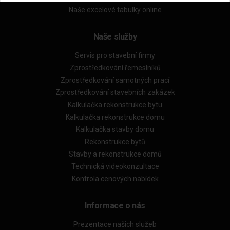
Naše excelové tabulky online
Naše služby
Servis pro stavební firmy
Zprostředkování řemeslníků
Zprostředkování samotných prací
Zprostředkování stavebních zakázek
Kalkulačka rekonstrukce bytu
Kalkulačka rekonstrukce domu
Kalkulačka stavby domu
Rekonstrukce bytů
Stavby a rekonstrukce domů
Technická videokonzultace
Kontrola cenových nabídek
Informace o nás
Prezentace našich služeb