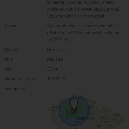
instalatéři, topenáři, obkladači, malíři,
podlaháři, truhláři, ostatní služby, plynaři,
Vzduchotechnici, demontážníci
Živnosti:
Výroba, obchod a služby neuvedené v
přílohách 1 až 3 živnostenského zákona
od 12/2015
Subjekt:
Firma s.r.o.
DPH:
Neplátce
Věk:
35 let
Datum registrace:
12.2.2022
Dostupnost: