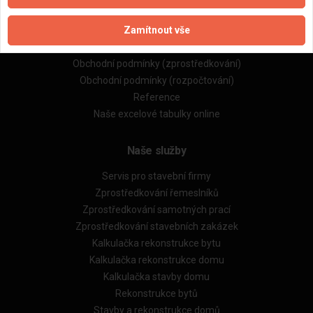
Naše firmy a řemeslníci
Zamítnout vše
Zpracování a ochrana osobních údajů
Zásady pro používání souborů cookie
Obchodní podmínky (zprostředkování)
Obchodní podmínky (rozpočtování)
Reference
Naše excelové tabulky online
Naše služby
Servis pro stavební firmy
Zprostředkování řemeslníků
Zprostředkování samotných prací
Zprostředkování stavebních zakázek
Kalkulačka rekonstrukce bytu
Kalkulačka rekonstrukce domu
Kalkulačka stavby domu
Rekonstrukce bytů
Stavby a rekonstrukce domů