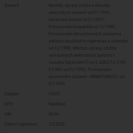
Živnosti:
Montáž, opravy, revize a zkoušky
elektrických zařízení od 01/1993 ,
Hostinská činnost od 01/2007 ,
Provozování koupaliště od 12/1998 ,
Provozování tělovýchovných zařízení a
zařízení sloužících k regeneraci a rekondici
od 12/1998 , Montáž, opravy, údržba
vyhrazených elektrických zařízení v
rozsahu Oprávnění ITI ev.č. 6262/12.7/93-
EZ-M,O od 01/1993 , Provozování
sportovního zařízení - MINIATURGOLF od
07/1993
Subjekt:
OSVČ
DPH:
Neplátce
Věk:
66 let
Datum registrace:
7.2.2022