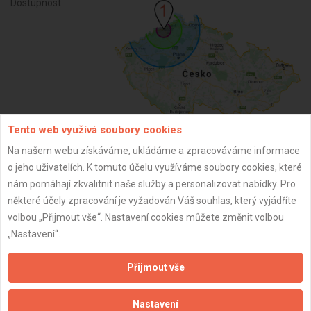
Dostupnost:
Tento web využívá soubory cookies
Na našem webu získáváme, ukládáme a zpracováváme informace
ZPĚT
o jeho uživatelích. K tomuto účelu využíváme soubory cookies, které
nám pomáhají zkvalitnit naše služby a personalizovat nabídky. Pro
některé účely zpracování je vyžadován Váš souhlas, který vyjádříte
Aktualizováno z portálu ARES dne 01.12.2024 22:45:07
volbou „Přijmout vše“. Nastavení cookies můžete změnit volbou
„Nastavení“.
Přijmout vše
Důležité informace
Nastavení