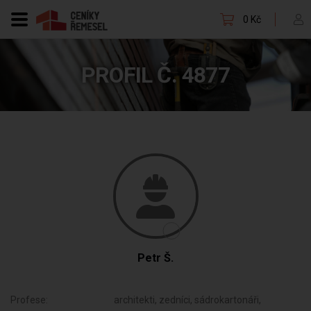
0 Kč
PROFIL Č. 4877
Petr Š.
Profese:
architekti, zedníci, sádrokartonáři,