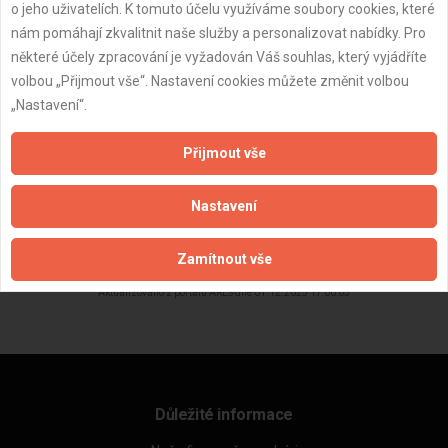
o jeho uživatelích. K tomuto účelu využíváme soubory cookies, které
nám pomáhají zkvalitnit naše služby a personalizovat nabídky. Pro
některé účely zpracování je vyžadován Váš souhlas, který vyjádříte
volbou „Přijmout vše“. Nastavení cookies můžete změnit volbou
„Nastavení“.
Přijmout vše
Nastavení
ZPĚT
Zamítnout vše
Aktualizováno z portálu ARES dne 01.12.2025 17:00:03
Důležité informace