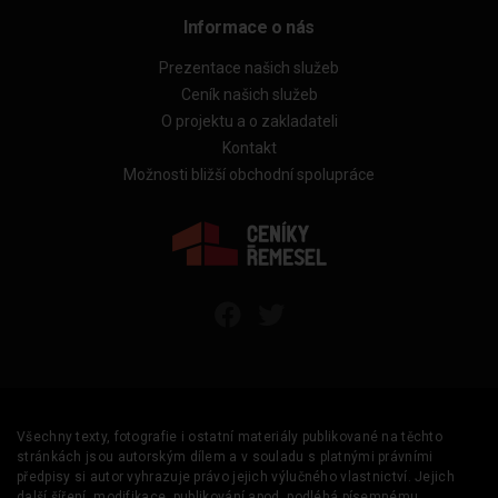
Informace o nás
Prezentace našich služeb
Ceník našich služeb
O projektu a o zakladateli
Kontakt
Možnosti bližší obchodní spolupráce
Všechny texty, fotografie i ostatní materiály publikované na těchto
stránkách jsou autorským dílem a v souladu s platnými právními
předpisy si autor vyhrazuje právo jejich výlučného vlastnictví. Jejich
další šíření, modifikace, publikování apod. podléhá písemnému