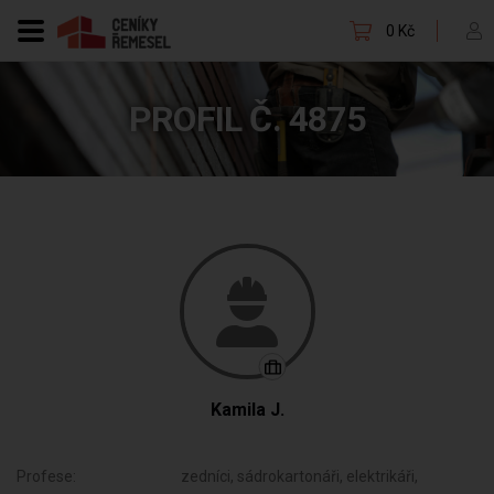
0 Kč
PROFIL Č. 4875
Kamila J.
Profese:
zedníci, sádrokartonáři, elektrikáři,