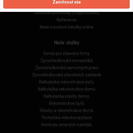
Zamítnout vše
Obchodní podmínky (zprostředkování)
Obchodní podmínky (rozpočtování)
Reference
Naše excelové tabulky online
Naše služby
Servis pro stavební firmy
Zprostředkování řemeslníků
Zprostředkování samotných prací
Zprostředkování stavebních zakázek
Kalkulačka rekonstrukce bytu
Kalkulačka rekonstrukce domu
Kalkulačka stavby domu
Rekonstrukce bytů
Stavby a rekonstrukce domů
Technická videokonzultace
Kontrola cenových nabídek