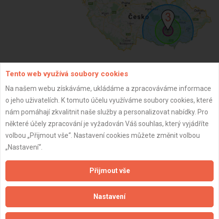
Tento web využívá soubory cookies
ZPĚT
Na našem webu získáváme, ukládáme a zpracováváme informace
o jeho uživatelích. K tomuto účelu využíváme soubory cookies, které
nám pomáhají zkvalitnit naše služby a personalizovat nabídky. Pro
Aktualizováno z portálu ARES dne 01.01.2024 19:00:12
některé účely zpracování je vyžadován Váš souhlas, který vyjádříte
volbou „Přijmout vše“. Nastavení cookies můžete změnit volbou
„Nastavení“.
Přijmout vše
Důležité informace
Naše firmy a řemeslníci
Nastavení
Zpracování a ochrana osobních údajů
Zásady pro používání souborů cookie