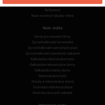
Obchodní podmínky (rozpočtování)
Reference
Naše excelové tabulky online
Naše služby
Servis pro stavební firmy
Zprostředkování řemeslníků
Zprostředkování samotných prací
Zprostředkování stavebních zakázek
Kalkulačka rekonstrukce bytu
Kalkulačka rekonstrukce domu
Kalkulačka stavby domu
Rekonstrukce bytů
Stavby a rekonstrukce domů
Technická videokonzultace
Kontrola cenových nabídek