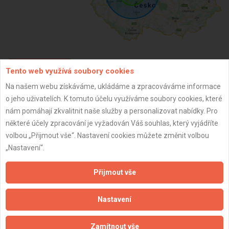
Tento web využívá soubory cookies
ZPĚT
Na našem webu získáváme, ukládáme a zpracováváme informace
o jeho uživatelích. K tomuto účelu využíváme soubory cookies, které
Aktualizováno z portálu ARES dne 01.01.2024 06:30:09
nám pomáhají zkvalitnit naše služby a personalizovat nabídky. Pro
některé účely zpracování je vyžadován Váš souhlas, který vyjádříte
volbou „Přijmout vše“. Nastavení cookies můžete změnit volbou
„Nastavení“.
Důležité informace
Přijmout vše
Naše firmy a řemeslníci
Nastavení
Zpracování a ochrana osobních údajů
Zásady pro používání souborů cookie
Zamítnout vše
Obchodní podmínky (zprostředkování)