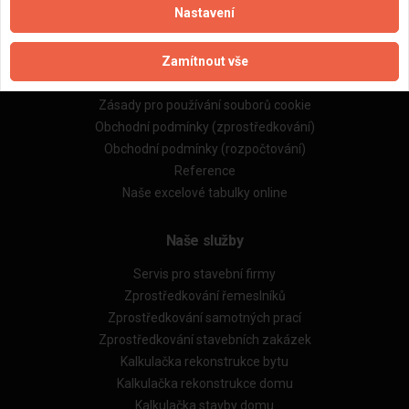
Nastavení
Důležité informace
Zamítnout vše
Naše firmy a řemeslníci
Zpracování a ochrana osobních údajů
Zásady pro používání souborů cookie
Obchodní podmínky (zprostředkování)
Obchodní podmínky (rozpočtování)
Reference
Naše excelové tabulky online
Naše služby
Servis pro stavební firmy
Zprostředkování řemeslníků
Zprostředkování samotných prací
Zprostředkování stavebních zakázek
Kalkulačka rekonstrukce bytu
Kalkulačka rekonstrukce domu
Kalkulačka stavby domu