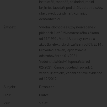
instalatéři, topenáři, obkladači, malíři,
lakýrníci, tapetáři, podlaháři, ostatní služby,
stavbyvedoucí, plynaři, kominíci,
demontážníci
Živnosti:
Výroba, obchod a služby neuvedené v
přílohách 1 až 3 živnostenského zákona
od 11/1999 , Montáž, opravy, revize a
zkoušky elektrických zařízení od 01/2014 ,
Provádění staveb, jejich změn a
odstraňování od 01/2021 ,
Vodoinstalatérství, topenářství od
02/2021 , Činnost účetních poradců,
vedení účetnictví, vedení daňové evidence
od 12/2012
Subjekt:
Firma s.r.o.
DPH:
Plátce
Věk:
57 let