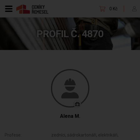
0 Kč
PROFIL Č. 4870
Alena M.
Profese:
zedníci, sádrokartonáři, elektrikáři,