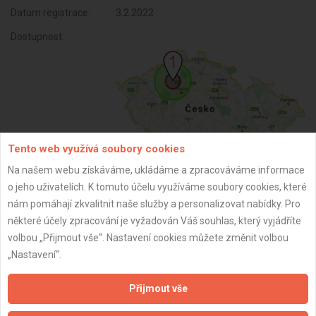
Datum registrace:
3.2.2022
Dostupnost:
Tento web využívá soubory cookies
Na našem webu získáváme, ukládáme a zpracováváme informace
o jeho uživatelích. K tomuto účelu využíváme soubory cookies, které
ZPĚT
nám pomáhají zkvalitnit naše služby a personalizovat nabídky. Pro
některé účely zpracování je vyžadován Váš souhlas, který vyjádříte
volbou „Přijmout vše“. Nastavení cookies můžete změnit volbou
Aktualizováno z portálu ARES dne 30.12.2023 17:15:10
„Nastavení“.
Přijmout vše