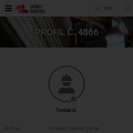
0 Kč
PROFIL Č. 4866
Tomáš G.
Profese:
instalatéři, topenáři, plynaři