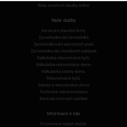
Naše excelové tabulky online
Naše služby
Servis pro stavební firmy
Zprostředkování řemeslníků
Zprostředkování samotných prací
Zprostředkování stavebních zakázek
Kalkulačka rekonstrukce bytu
Kalkulačka rekonstrukce domu
Kalkulačka stavby domu
Rekonstrukce bytů
Stavby a rekonstrukce domů
Technická videokonzultace
Kontrola cenových nabídek
Informace o nás
Prezentace našich služeb