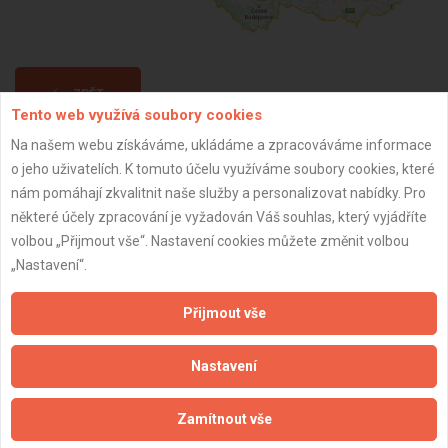
ZPĚT
Tento web využívá soubory cookies
Na našem webu získáváme, ukládáme a zpracováváme informace
Aktualizováno z portálu ARES dne 03.12.2025 19:15:01
o jeho uživatelích. K tomuto účelu využíváme soubory cookies, které
nám pomáhají zkvalitnit naše služby a personalizovat nabídky. Pro
některé účely zpracování je vyžadován Váš souhlas, který vyjádříte
volbou „Přijmout vše“. Nastavení cookies můžete změnit volbou
„Nastavení“.
Důležité informace
Přijmout vše
Naše firmy a řemeslníci
Zpracování a ochrana osobních údajů
Nastavení
Zásady pro používání souborů cookie
Obchodní podmínky (zprostředkování)
Zamítnout vše
Obchodní podmínky (rozpočtování)
Reference