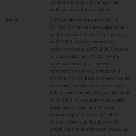
instalatéři, topenáři, obkladači, malíři,
podlaháři, ostatní služby, plynaři
Živnosti:
Malířství, lakýrnictví a natěračství od 07/1995 , Provádění staveb, jejich změn a odstraňování od 11/2007 , Výroba hnojiv od 07/2008 , Výroba plastových a pryžových výrobků od 07/2008 , Výroba a zpracování skla od 07/2008 , Výroba stavebních hmot, porcelánových, keramických a sádrových výrobků od 07/2008 , Výroba drážních hnacích vozidel a drážních vozidel na dráze tramvajové, trolejbusové a lanové a železničního parku od 07/2008 , Výroba jízdních kol, vozíků pro invalidy a jiných nemotorových dopravních prostředků od 07/2008 , Výroba, opravy a údržba sportovních potřeb, her, hraček a dětských kočárků od 07/2008 , Výroba zdravotnických prostředků od 07/2008 , Výroba dalších výrobků zpracovatelského průmyslu od 07/2008 , Broušení technického a šperkového kamene od 07/2008 , Výroba měřicích, zkušebních, navigačních, optických a fotografických přístrojů a zařízení od 07/2008 , Výroba elektronických součástek, elektrických zařízení a výroba a opravy elektrických strojů, přístrojů a elektronických zařízení pracujících na malém napětí od 07/2008 , Výroba neelektrických zařízení pro domácnost od 07/2008 , Výroba strojů a zařízení od 07/2008 , Výroba motorových a přípojných vozidel a karoserií od 07/2008 , Stavba a výroba plavidel od 07/2008 , Výroba, vývoj, projektování, zkoušky, instalace, údržba, opravy, modifikace a konstrukční změny letadel, motorů letadel, vrtulí, letadlových částí a zařízení a leteckých pozemních zařízení od 07/2008 , Sklenářské práce, rámování a paspartování od 07/2008 , Výroba a hutní zpracování železa, drahých a neželezných kovů a jejich slitin od 07/2008 , Výroba kovových konstrukcí a kovodělných výrobků od 07/2008 , Umělecko-řemeslné zpracování kovů od 07/2008 , Povrchové úpravy a svařování kovů a dalších materiálů od 07/2008 , Výroba školních a kancelářských potřeb, kromě výrobků z papíru, výroba bižuterie, kartáčnického a konfekčního zboží, deštníků, upomínkových předmětů od 07/2008 , Provozování vodovodů a kanalizací a úprava a rozvod vody od 07/2008 , Nakládání s odpady (vyjma nebezpečných) od 07/2008 , Údržba motorových vozidel a jejich příslušenství od 07/2008 , Potrubní a pozemní doprava (vyjma železniční a silniční motorové dopravy) od 07/2008 , Skladování, balení zboží, manipulace s nákladem a technické činnosti v dopravě od 07/2008 , Zasilatelství a zastupování v celním řízení od 07/2008 , Ubytovací služby od 07/2008 , Přípravné a dokončovací stavební práce, specializované stavební činnosti od 07/2008 , Zprostředkování obchodu a služeb od 07/2008 , Velkoobchod a maloobchod od 07/2008 , Zastavárenská činnost a maloobchod s použitým zbožím od 07/2008 , Činnost informačních a zpravodajských kanceláří od 07/2008 , Výzkum a vývoj v oblasti přírodních a technických věd nebo společenských věd od 07/2008 , Poskytování technických služeb od 07/2008 , Reklamní činnost, marketing, mediální zastoupení od 07/2008 , Návrhářská, designérská, aranžérská činnost a modeling od 07/2008 , Výroba, obchod a služby jinde nezařazené od 07/2008 , Pronájem a půjčování věcí movitých od 07/2008 , Poradenská a konzultační činnost, zpracování odborných studií a posudků od 07/2008 , Projektování pozemkových úprav od 07/2008 , Příprava a vypracování technických návrhů, grafické a kresličské práce od 07/2008 , Opravy a údržba potřeb pro domácnost, předmětů kulturní povahy, výrobků jemné mechaniky, optických přístrojů a měřidel od 07/2008 , Poskytování služeb osobního charakteru a pro osobní hygienu od 07/2008 , Poskytování služeb pro rodinu a domácnost od 07/2008 , Služby v oblasti administrativní správy a služby organizačně hospodářské povahy od 07/2008 , Provozování cestovní agentury a průvodcovská činnost v oblasti cestovního ruchu od 07/2008 , Mimoškolní výchova a vzdělávání, pořádání kurzů, školení, včetně lektorské činnosti od 07/2008 , Poskytování služeb pro zemědělství, zahradnictví, rybníkářství,