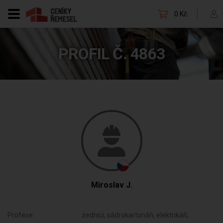
0 Kč
PROFIL Č. 4863
Miroslav J.
Profese:
zedníci, sádrokartonáři, elektrikáři,