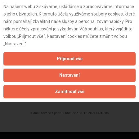
Na našem webu získáváme, ukládáme a zpracováváme informace
Datum registrace:
29.1.2022
o jeho uživatelích. K tomuto účelu využíváme soubory cookies, které
Dostupnost:
nám pomáhají zkvalitnit naše služby a personalizovat nabídky. Pro
některé účely zpracování je vyžadován Váš souhlas, který vyjádříte
volbou „Přijmout vše“. Nastavení cookies můžete změnit volbou
„Nastavení“.
Přijmout vše
Nastavení
Zamítnout vše
ZPĚT
Aktualizováno z portálu ARES dne 31.12.2024 04:45:06