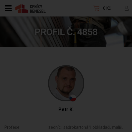
0 Kč
PROFIL Č. 4858
Petr K.
Profese:
zedníci, sádrokartonáři, obkladači, malíři,