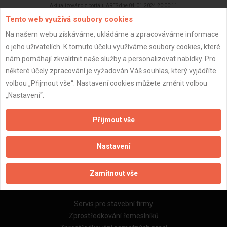
Aktualizováno z portálu ARES dne 04.01.2024 20:00:11
Tento web využívá soubory cookies
Na našem webu získáváme, ukládáme a zpracováváme informace
o jeho uživatelích. K tomuto účelu využíváme soubory cookies, které
nám pomáhají zkvalitnit naše služby a personalizovat nabídky. Pro
Důležité informace
některé účely zpracování je vyžadován Váš souhlas, který vyjádříte
volbou „Přijmout vše“. Nastavení cookies můžete změnit volbou
Naše firmy a řemeslníci
„Nastavení“.
Zpracování a ochrana osobních údajů
Zásady pro používání souborů cookie
Přijmout vše
Obchodní podmínky (zprostředkování)
Obchodní podmínky (rozpočtování)
Nastavení
Reference
Naše excelové tabulky online
Zamítnout vše
Naše služby
Servis pro stavební firmy
Zprostředkování řemeslníků