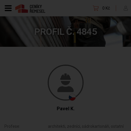
0 Kč
PROFIL Č. 4845
Pavel K.
Profese:
architekti, zedníci, sádrokartonáři, ostatní