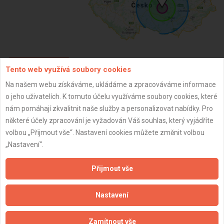
Tento web využívá soubory cookies
ZPĚT
Na našem webu získáváme, ukládáme a zpracováváme informace
o jeho uživatelích. K tomuto účelu využíváme soubory cookies, které
Aktualizováno z portálu ARES dne 02.12.2024 23:00:08
nám pomáhají zkvalitnit naše služby a personalizovat nabídky. Pro
některé účely zpracování je vyžadován Váš souhlas, který vyjádříte
volbou „Přijmout vše“. Nastavení cookies můžete změnit volbou
„Nastavení“.
Důležité informace
Přijmout vše
Naše firmy a řemeslníci
Nastavení
Zpracování a ochrana osobních údajů
Zásady pro používání souborů cookie
Zamítnout vše
Obchodní podmínky (zprostředkování)