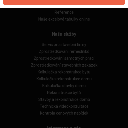
Obchodní podmínky (rozpočtování)
Reference
Naše excelové tabulky online
Naše služby
Servis pro stavební firmy
Zprostředkování řemeslníků
Zprostředkování samotných prací
Zprostředkování stavebních zakázek
Kalkulačka rekonstrukce bytu
Kalkulačka rekonstrukce domu
Kalkulačka stavby domu
Rekonstrukce bytů
Stavby a rekonstrukce domů
Technická videokonzultace
Kontrola cenových nabídek