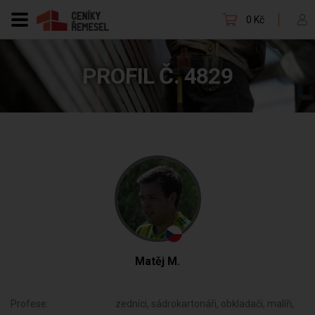
0 Kč
PROFIL Č. 4829
Matěj M.
Profese:
zedníci, sádrokartonáři, obkladači, malíři,