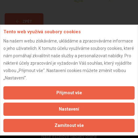
ZPĚT
Tento web využívá soubory cookies
Na našem webu získáváme, ukládáme a zpracováváme informace
Aktualizováno z portálu ARES dne 31.12.2024 08:45:07
o jeho uživatelích. K tomuto účelu využíváme soubory cookies, které
nám pomáhají zkvalitnit naše služby a personalizovat nabídky. Pro
některé účely zpracování je vyžadován Váš souhlas, který vyjádříte
volbou „Přijmout vše“. Nastavení cookies můžete změnit volbou
„Nastavení“.
Důležité informace
Naše firmy a řemeslníci
Přijmout vše
Zpracování a ochrana osobních údajů
Zásady pro používání souborů cookie
Nastavení
Obchodní podmínky (zprostředkování)
Obchodní podmínky (rozpočtování)
Zamítnout vše
Reference
Naše excelové tabulky online