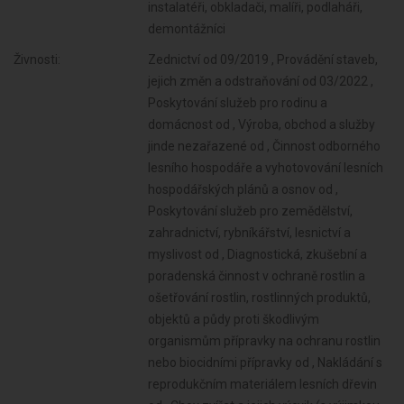
instalatéři, obkladači, malíři, podlaháři,
demontážníci
Živnosti:
Zednictví od 09/2019 , Provádění staveb, jejich změn a odstraňování od 03/2022 , Poskytování služeb pro rodinu a domácnost od , Výroba, obchod a služby jinde nezařazené od , Činnost odborného lesního hospodáře a vyhotovování lesních hospodářských plánů a osnov od , Poskytování služeb pro zemědělství, zahradnictví, rybníkářství, lesnictví a myslivost od , Diagnostická, zkušební a poradenská činnost v ochraně rostlin a ošetřování rostlin, rostlinných produktů, objektů a půdy proti škodlivým organismům přípravky na ochranu rostlin nebo biocidními přípravky od , Nakládání s reprodukčním materiálem lesních dřevin od , Chov zvířat a jejich výcvik (s výjimkou živočišné výroby) od , Úprava nerostů, dobývání rašeliny a bahna od , Výroba potravinářských a škrobárenských výrobků od , Pěstitelské pálení od , Výroba krmiv, krmných směsí, doplňkových látek a premixů od , Výroba textilií, textilních výrobků, oděvů a oděvních doplňků od , Zpracování dřeva, výroba dřevěných, korkových, proutěných a slaměných výrobků od , Výroba vlákniny, papíru a lepenky a zboží z těchto materiálů od , Vydavatelské činnosti, polygrafická výroba, knihařské a kopírovací práce od , Výroba, rozmnožování, distribuce, prodej, pronájem zvukových a zvukově-obrazových záznamů a výroba nenahraných nosičů údajů a záznamů od , Výroba koksu, surového dehtu a jiných pevných paliv od , Výroba chemických látek a chemických směsí nebo předmětů a kosmetických přípravků od , Výroba hnojiv od , Výroba plastových a pryžových výrobků od , Výroba a zpracování skla od , Výroba stavebních hmot, porcelánových, keramických a sádrových výrobků od , Výroba brusiv a ostatních minerálních nekovových výrobků od , Výroba a hutní zpracování železa, drahých a neželezných kovů a jejich slitin od , Výroba kovových konstrukcí a kovodělných výrobků od , Umělecko-řemeslné zpracování kovů od , Povrchové úpravy a svařování kovů a dalších materiálů od , Výroba měřicích, zkušebních, navigačních, optických a fotografických přístrojů a zařízení od , Výroba elektronických součástek, elektrických zařízení a výroba a opravy elektrických strojů, přístrojů a elektronických zařízení pracujících na malém napětí od , Výroba neelektrických zařízení pro domácnost od , Výroba strojů a zařízení od , Výroba motorových a přípojných vozidel a karoserií od , Výroba dalších výrobků zpracovatelského průmyslu od , Stavba a výroba plavidel od , Provozování vodovodů a kanalizací a úprava a rozvod vody od , Výroba, vývoj, projektování, zkoušky, instalace, údržba, opravy, modifikace a konstrukční změny letadel, motorů letadel, vrtulí, letadlových částí a zařízení a leteckých pozemních zařízení od , Nakládání s odpady (vyjma nebezpečných) od , Výroba drážních hnacích vozidel a drážních vozidel na dráze tramvajové, trolejbusové a lanové a železničního parku od , Přípravné a dokončovací stavební práce, specializované stavební činnosti od , Výroba jízdních kol, vozíků pro invalidy a jiných nemotorových dopravních prostředků od , Sklenářské práce, rámování a paspartování od , Výroba a opravy čalounických výrobků od , Zprostředkování obchodu a služeb od , Velkoobchod a maloobchod od , Výroba zdravotnických prostředků od , Zastavárenská činnost a maloobchod s použitým zbožím od , Výroba a opravy zdrojů ionizujícího záření od , Údržba motorových vozidel a jejich příslušenství od , Skladování, balení zboží, manipulace s nákladem a technické činnosti v dopravě od , Potrubní a pozemní doprava (vyjma železniční a silniční motorové dopravy) od , Výroba školních a kancelářských potřeb, kromě výrobků z papíru, výroba bižuterie, kartáčnického a konfekčního zboží, deštníků, upomínkových předmětů od , Zasilatelství a zastupování v celním řízení