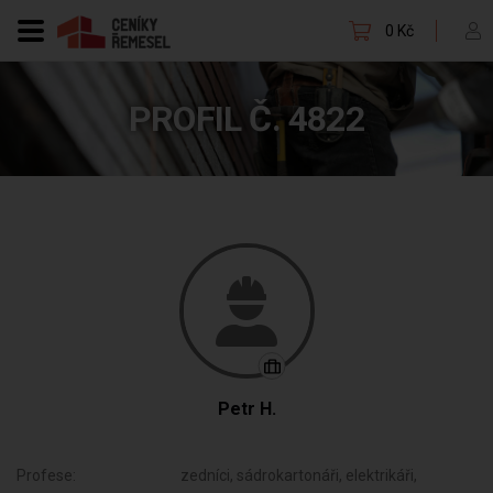
0 Kč
PROFIL Č. 4822
Petr H.
Profese:
zedníci, sádrokartonáři, elektrikáři,