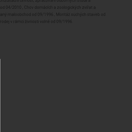
zultační činnost, zpracování odborných studií a
od 04/2010 , Chov domácích a zoologických zvířat a
zovaný maloobchod od 09/1996 , Montáž suchých staveb od
rodej v rámci živnosti volné od 09/1996