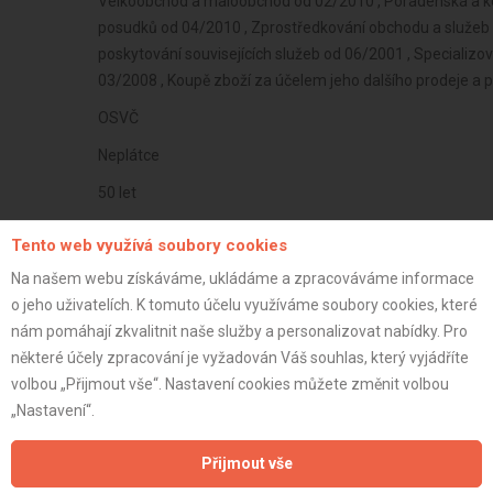
Velkoobchod a maloobchod od 02/2010 , Poradenská a kon
posudků od 04/2010 , Zprostředkování obchodu a služeb 
poskytování souvisejících služeb od 06/2001 , Speciali
03/2008 , Koupě zboží za účelem jeho dalšího prodeje a p
OSVČ
Neplátce
50 let
istrace:
17.1.2022
Tento web využívá soubory cookies
st:
Na našem webu získáváme, ukládáme a zpracováváme informace
o jeho uživatelích. K tomuto účelu využíváme soubory cookies, které
nám pomáhají zkvalitnit naše služby a personalizovat nabídky. Pro
některé účely zpracování je vyžadován Váš souhlas, který vyjádříte
volbou „Přijmout vše“. Nastavení cookies můžete změnit volbou
„Nastavení“.
Přijmout vše