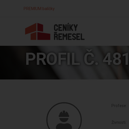
PREMIUM balíčky
PROFIL Č. 48
Profese:
Živnosti: