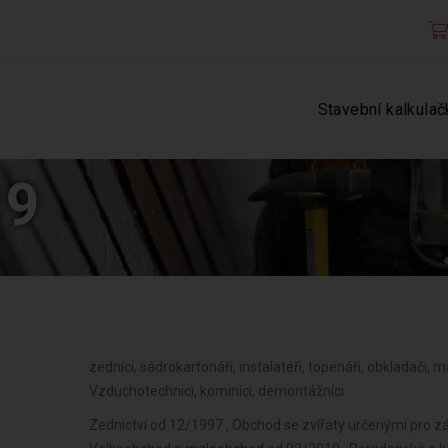
Stavební kalkulač
19
zedníci, sádrokartonáři, instalatéři, topenáři, obkladači, m
Vzduchotechnici, kominíci, demontážníci
Zednictví od 12/1997 , Obchod se zvířaty určenými pro z