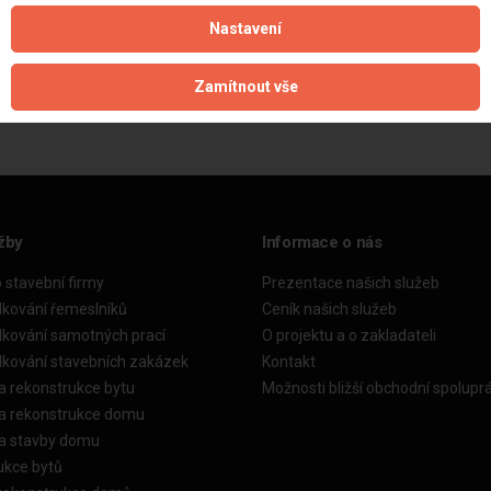
Nastavení
Aktualizováno z portálu ARES dne 01.12.2024 09:00:09
Zamítnout vše
žby
Informace o nás
o stavební firmy
Prezentace našich služeb
dkování řemeslníků
Ceník našich služeb
dkování samotných prací
O projektu a o zakladateli
dkování stavebních zakázek
Kontakt
a rekonstrukce bytu
Možnosti bližší obchodní spolupr
ka rekonstrukce domu
ka stavby domu
ukce bytů