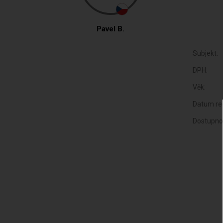
Pavel B.
Subjekt:
DPH:
Věk:
Datum reg
Dostupno