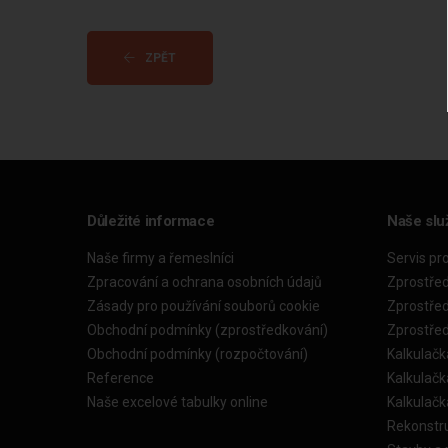
ZPĚT
Důležité informace
Naše slu
Naše firmy a řemeslníci
Servis pr
Zpracování a ochrana osobních údajů
Zprostře
Zásady pro používání souborů cookie
Zprostře
Obchodní podmínky (zprostředkování)
Zprostře
Obchodní podmínky (rozpočtování)
Kalkulačk
Reference
Kalkulač
Naše excelové tabulky online
Kalkulač
Rekonstr