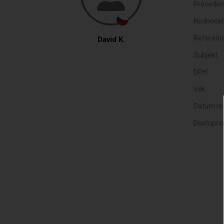
Proveden
Hodnocen
Referenc
David K.
Subjekt:
DPH:
Věk:
Datum reg
Dostupno