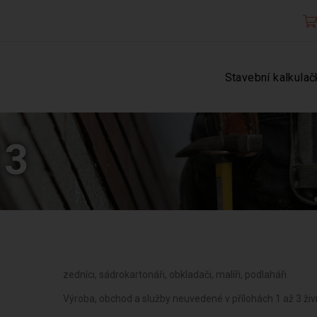
Stavební kalkulač
13
zedníci, sádrokartonáři, obkladači, malíři, podlaháři
Výroba, obchod a služby neuvedené v přílohách 1 až 3 ž