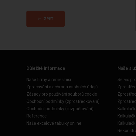
ZPĚT
Důležité informace
Naše slu
Naše firmy a řemeslníci
Servis pr
Zpracování a ochrana osobních údajů
Zprostře
Zásady pro používání souborů cookie
Zprostře
Obchodní podmínky (zprostředkování)
Zprostře
Obchodní podmínky (rozpočtování)
Kalkulačk
Reference
Kalkulač
Naše excelové tabulky online
Kalkulač
Rekonstr