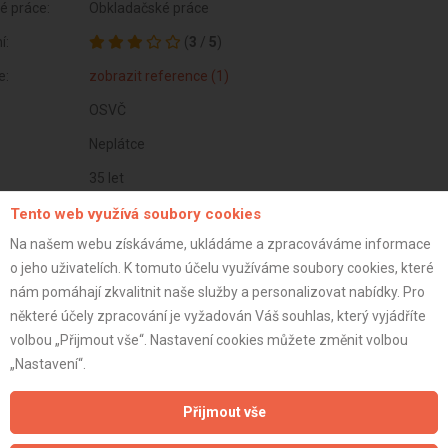
é práce:
Obkladačské práce
í:
(
3
/
5
)
e:
zobrazit reference (1)
OSVČ
Neplátce
35 let
istrace:
14.1.2022
Tento web využívá soubory cookies
Na našem webu získáváme, ukládáme a zpracováváme informace
st:
o jeho uživatelích. K tomuto účelu využíváme soubory cookies, které
nám pomáhají zkvalitnit naše služby a personalizovat nabídky. Pro
některé účely zpracování je vyžadován Váš souhlas, který vyjádříte
volbou „Přijmout vše“. Nastavení cookies můžete změnit volbou
„Nastavení“.
Přijmout vše