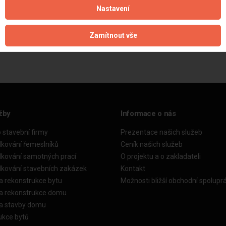
Nastavení
Aktualizováno z portálu ARES dne 31.12.2023 22:30:14
Zamítnout vše
žby
Informace o nás
o stavební firmy
Prezentace našich služeb
dkování řemeslníků
Ceník našich služeb
dkování samotných prací
O projektu a o zakladateli
dkování stavebních zakázek
Kontakt
a rekonstrukce bytu
Možnosti bližší obchodní spolupr
ka rekonstrukce domu
ka stavby domu
ukce bytů