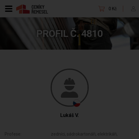
0 Kč
PROFIL Č. 4810
Lukáš V.
Profese:
zedníci, sádrokartonáři, elektrikáři,