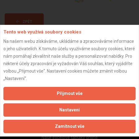
ZPĚT
Tento web využívá soubory cookies
Na našem webu získáváme, ukládáme a zpracováváme informace
Aktualizováno z portálu ARES dne 29.12.2023 03:15:10
o jeho uživatelích. K tomuto účelu využíváme soubory cookies, které
nám pomáhají zkvalitnit naše služby a personalizovat nabídky. Pro
některé účely zpracování je vyžadován Váš souhlas, který vyjádříte
volbou „Přijmout vše“. Nastavení cookies můžete změnit volbou
„Nastavení“.
Důležité informace
Naše firmy a řemeslníci
Přijmout vše
Zpracování a ochrana osobních údajů
Zásady pro používání souborů cookie
Nastavení
Obchodní podmínky (zprostředkování)
Obchodní podmínky (rozpočtování)
Zamítnout vše
Reference
Naše excelové tabulky online