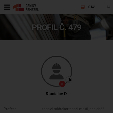
0 Kč
PROFIL Č. 479
Stanislav D.
Profese:
zedníci, sádrokartonáři, malíři, podlaháři