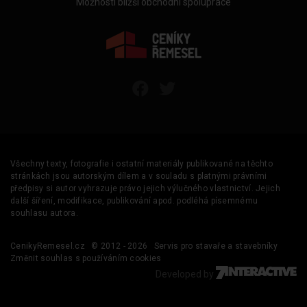
Možnosti bližší obchodní spolupráce
Všechny texty, fotografie i ostatní materiály publikované na těchto
stránkách jsou autorským dílem a v souladu s platnými právními
předpisy si autor vyhrazuje právo jejich výlučného vlastnictví. Jejich
další šíření, modifikace, publikování apod. podléhá písemnému
souhlasu autora.
CenikyRemesel.cz
© 2012 - 2026
Servis pro stavaře a stavebníky
Změnit souhlas s používáním cookies
Developed by