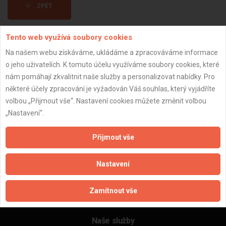
ZPĚT
Tento web využívá soubory cookies
Aktualizováno z portálu ARES dne 05.01.2024 07:45:05
Na našem webu získáváme, ukládáme a zpracováváme informace
o jeho uživatelích. K tomuto účelu využíváme soubory cookies, které
nám pomáhají zkvalitnit naše služby a personalizovat nabídky. Pro
některé účely zpracování je vyžadován Váš souhlas, který vyjádříte
volbou „Přijmout vše“. Nastavení cookies můžete změnit volbou
Důležité informace
„Nastavení“.
Naše firmy a řemeslníci
Zpracování a ochrana osobních údajů
Přijmout vše
Zásady pro používání souborů cookie
Obchodní podmínky (zprostředkování)
Nastavení
Obchodní podmínky (rozpočtování)
Reference
Zamítnout vše
Naše excelové tabulky online
Naše služby