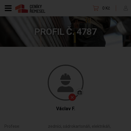
0 Kč
PROFIL Č. 4787
Václav F.
Profese:
zedníci, sádrokartonáři, elektrikáři,