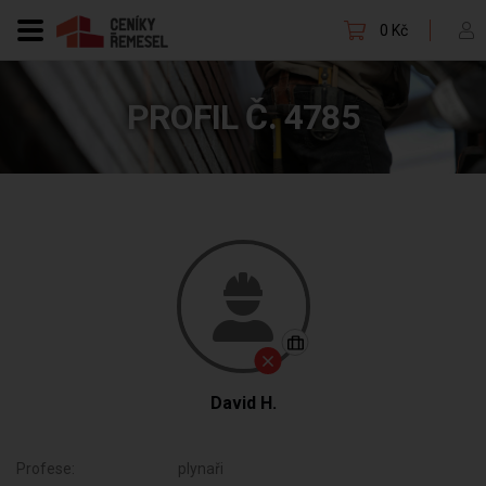
0 Kč
PROFIL Č. 4785
David H.
Profese:
plynaři