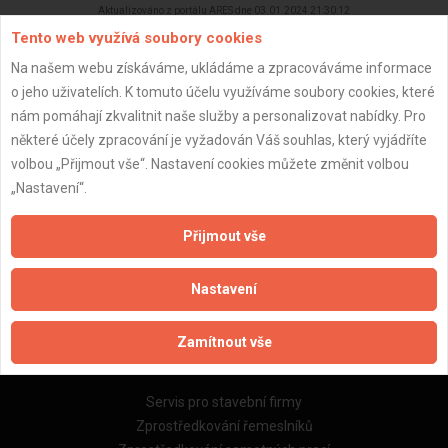
Aktualizováno z portálu ARES dne 03.01.2024 21:30:12
Tento web využívá soubory cookies
Na našem webu získáváme, ukládáme a zpracováváme informace
o jeho uživatelích. K tomuto účelu využíváme soubory cookies, které
nám pomáhají zkvalitnit naše služby a personalizovat nabídky. Pro
Důležité informace
některé účely zpracování je vyžadován Váš souhlas, který vyjádříte
volbou „Přijmout vše“. Nastavení cookies můžete změnit volbou
Naše firmy a řemeslníci
„Nastavení“.
Zpracování a ochrana osobních údajů
Zásady pro používání souborů cookie
Přijmout vše
Obchodní podmínky (zprostředkování)
Obchodní podmínky (rozpočtování)
Nastavení
Reference
Naše excelové tabulky online
Zamítnout vše
Naše služby
Servis pro stavební firmy
Zprostředkování řemeslníků